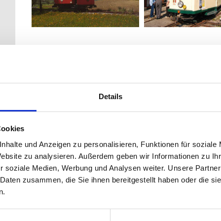
> Linktipps Weitere Museum im Ort
Augustiner-Chorherrenstift St. Florian
Sumerauerhof
St. Florian - OÖ Landes-Kultur GmbH
OÖ. Feuerwehrmuseum St. Florian
Details
Jagdmuseum
Schloss Hohenbrunn
Cookies
> Linktipps Weiteres Museum in der Umgebung
nhalte und Anzeigen zu personalisieren, Funktionen für soziale
Altes Schützenhaus, Enns
Website zu analysieren. Außerdem geben wir Informationen zu I
Anton-Bruckner-Museum, Ansfelden
r soziale Medien, Werbung und Analysen weiter. Unsere Partner
Ars Electronica Center, Linz
 Daten zusammen, die Sie ihnen bereitgestellt haben oder die s
Basilika Enns-St. Laurenz
n.
Cowboy-Museum Fatsy, Linz
Museum Wehrgeschichte Oberösterreich, Linz
Francisco Carolinum Linz