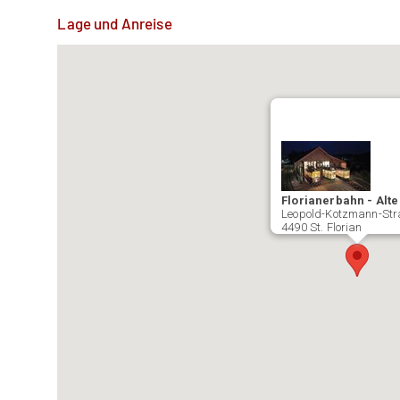
Lage und Anreise
Florianerbahn - Alt
Leopold-Kotzmann-Str
4490 St. Florian