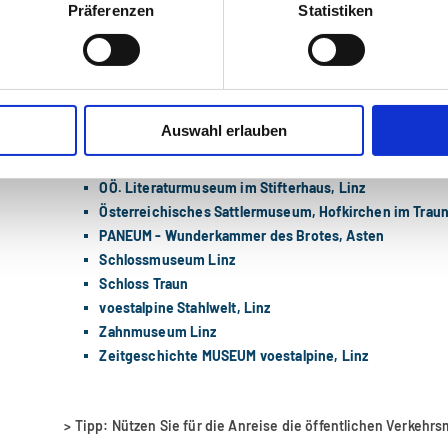
Präferenzen
Statistiken
Geschichteclub Stahl, Linz
Heimatstube Neuhofen an der Krems
LENTOS Kunstmuseum Linz
Museum im Steinhumergut, Traun
Museum Lauriacum, Enns
Auswahl erlauben
NORDICO Stadtmuseum Linz
Oö. Landesbibliothek-Schatzkammer, Linz
OÖ. Literaturmuseum im Stifterhaus, Linz
Österreichisches Sattlermuseum, Hofkirchen im Traun
PANEUM - Wunderkammer des Brotes, Asten
Schlossmuseum Linz
Schloss Traun
voestalpine Stahlwelt, Linz
Zahnmuseum Linz
Zeitgeschichte MUSEUM voestalpine, Linz
> Tipp: Nützen Sie für die Anreise die öffentlichen Verkehrs