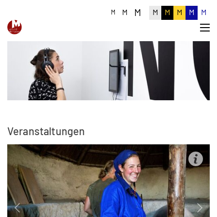
M
M
M
M
M
M
M
M
Veranstaltungen