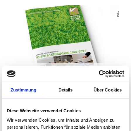
Akademie der Volkskultur: Kurse & Lehrgänge |
Kursprogramm 2026-2027
Zustimmung
Details
Über Cookies
Kulturvermittlungsangebote
Diese Webseite verwendet Cookies
Wir verwenden Cookies, um Inhalte und Anzeigen zu
personalisieren, Funktionen für soziale Medien anbieten