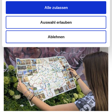
Alle zulassen
Auswahl erlauben
Ablehnen
Museen & Sammlungen in OÖ