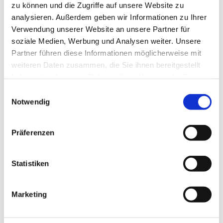
zu können und die Zugriffe auf unsere Website zu
analysieren. Außerdem geben wir Informationen zu Ihrer
Verwendung unserer Website an unsere Partner für
soziale Medien, Werbung und Analysen weiter. Unsere
Partner führen diese Informationen möglicherweise mit
weiteren Daten zusammen, die Sie ihnen bereitgestellt
haben oder die sie im Rahmen Ihrer Nutzung der Dienste
gesammelt haben.
Einwilligungsauswahl
Notwendig
forum oö geschichte
Präferenzen
Statistiken
Marketing