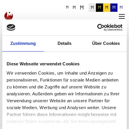
M
M
M
M
M
M
M
M
Zustimmung
Details
Über Cookies
Diese Webseite verwendet Cookies
Wir verwenden Cookies, um Inhalte und Anzeigen zu
Oberösterreichs Museen bei DORIS
personalisieren, Funktionen für soziale Medien anbieten
zu können und die Zugriffe auf unsere Website zu
analysieren. Außerdem geben wir Informationen zu Ihrer
Eine Kooperation zwischen DORIS, dem
Digitalen
Verwendung unserer Website an unsere Partner für
Oberösterreichischen RaumInformationsSystem
, und dem Verbund
soziale Medien, Werbung und Analysen weiter. Unsere
Oberösterreichischer Museen ermöglicht eine geographische
Partner führen diese Informationen möglicherweise mit
Verortung unserer Museen auf einen Blick und somit eine
zeitgemäße Präsentation der Museumslandschaft Oberösterreich
weiteren Daten zusammen, die Sie ihnen bereitgestellt
für mobile Endgeräte.
haben oder die sie im Rahmen Ihrer Nutzung der Dienste