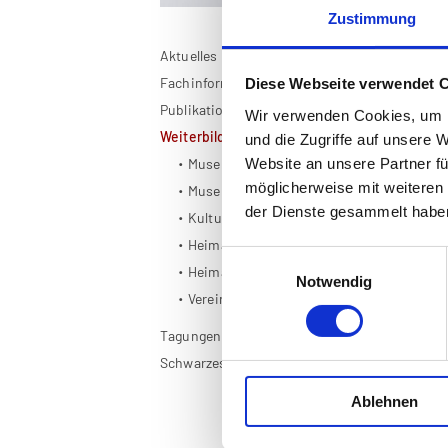
Zustimmung
Aktuelles
We
Fachinformationen
Diese Webseite verwendet 
Publikationen
Wir verwenden Cookies, um I
Weiterbildung
Bei
und die Zugriffe auf unsere 
zuk
Website an unsere Partner fü
Museumskustode/in
abe
möglicherweise mit weiteren
Museum plus
Mus
der Dienste gesammelt habe
Kulturvermittlung
An 
Heimatforschung
Mus
Einwilligungsauswahl
Heimatforschung plus
Aus
Notwendig
Mus
Vereinsarbeit
Sem
Tagungen
plu
Schwarzes Brett
Meh
dem
Ablehnen
de
Kul