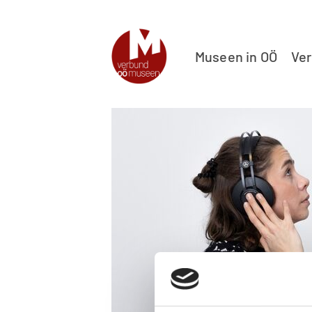
Museen in OÖ
Ve