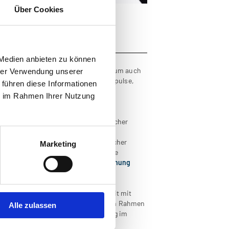
Über Cookies
 und Heimatforschung
 Medien anbieten zu können
und Weiterbildung überaus hilfreich, um auch
hrer Verwendung unserer
 Weiterbildung bietet Anregungen, Impulse,
 führen diese Informationen
r Vernetzung innerhalb der
ie im Rahmen Ihrer Nutzung
ebote des Verbundes Oberösterreichischer
Museumskustode/in
und den
hrung der Verbund Oberösterreichischer
Marketing
skultur
. Diese bietet auch eine eigene
eihen
Museum plus
und
Heimatforschung
nd Tourismus
, das in Zusammenarbeit mit
 konzipiert wurde und 2021/2022 im Rahmen
Alle zulassen
unkt im Bereich der Digitalisierung im