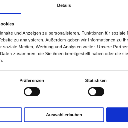
Details
iterbildung in den Bereichen Museumsarbeit
Cookies
nhalte und Anzeigen zu personalisieren, Funktionen für soziale
 den stetig steigenden Anforderungen an Museen ist eine gezielte Aus- 
Website zu analysieren. Außerdem geben wir Informationen zu I
ünftig die vielfältigen Aufgabenfelder erfolgreich bewältigen zu können.
r soziale Medien, Werbung und Analysen weiter. Unsere Partner
r auch praxisnahe Tipps für die tägliche Museumsarbeit und sie dient de
 Daten zusammen, die Sie ihnen bereitgestellt haben oder die s
eumsgemeinschaft.
n.
dieser Stelle informieren wir Sie über die Weiter- und Fortbildungsang
een bzw. über Weiterbildungsangebote wie den
Ausbildungslehrgang 
bildungslehrgang Heimatforschung
, an deren Konzeption und Durchfü
Präferenzen
Statistiken
een wesentlich beteiligt ist. Zentraler Partner ist die
Akademie der Volk
inarschiene zur
Vereinsarbeit
an. Darüberhinaus werden die Seminarr
s
angeboten.
rmals durchgeführt wurde zudem das Qualifizierungsseminar
Museum u
 MBA-Tourismusmangagement an der Johannes Kepler Universität Linz
Auswahl erlauben
s
INTERREG-Projekts ATCZ217
mit neuem Konzept und mit einem Schwerp
turtourismus bzw. in Museen stattgefunden hat.