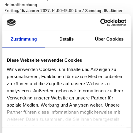
Heimatforschung
Freitag, 15. Jänner 2027, 14:00-19:00 Uhr / Samstag, 16. Jänner
2027, 9:00-18:00 Uhr, Landesbildungszentrum Schloss Weinberg,
Weinberg 1, 4292 Kefermarkt
Kons. Thomas G. E. E. Scheuringer, Zeitmaschine - historische
Dienstleistungen, OÖ. Volksbildungswerk
Zustimmung
Details
Über Cookies
Modul 3: Die Bibliothek: Suchen, Finden, Lesen - Online und in
Regalen
Samstag, 6. Februar 2027, 9:00-13:00 Uhr, OÖ. Landesbibliothek,
Diese Webseite verwendet Cookies
Schillerplatz 2, 4020 Linz
Mag. Elisabeth Kreuzwieser, Verbund OÖ Museen; Mag. Ronald
Wir verwenden Cookies, um Inhalte und Anzeigen zu
Höflechner, OÖ. Landesbibliothek
personalisieren, Funktionen für soziale Medien anbieten
zu können und die Zugriffe auf unsere Website zu
Modul 4: Verborgene Schätze im Diözesanarchiv Linz
Freitag, 12. Februar 2027, 14:00-17:00 Uhr, Diözesanarchiv Linz,
analysieren. Außerdem geben wir Informationen zu Ihrer
Harrachstraße 7, 4020 Linz
Verwendung unserer Website an unsere Partner für
Mag. Klaus Birngruber M.A., Diözesanarchiv Linz
soziale Medien, Werbung und Analysen weiter. Unsere
Modul 5: Das Internet und die EDV als Forschungspartner
Partner führen diese Informationen möglicherweise mit
Freitag, 5. März 2027, 14:00-20:00 Uhr, Haus der Kultur,
weiteren Daten zusammen, die Sie ihnen bereitgestellt
Promenade 37, 4020 Linz
haben oder die sie im Rahmen Ihrer Nutzung der Dienste
Kons. Thomas G. E. E. Scheuringer, Zeitmaschine - historische