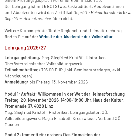
einem Prüfungsgespräch vor einer Kommission ab.
Der Lehrgang ist mit 5 ECTS (wba) akkreditiert. Absolventinnen
und Absolventen wird das Zertifikat
Geprüfte Heimatforscherin
bzw.
Geprüfter Heimatforscher
überreicht.
Weitere Kursangebote für die Regional- und Heimatforschung
finden Sie auf der
Website der Akademie der Volkskultur
.
Lehrgang 2026/27
Lehrgangsleitung:
Mag. Siegfried Kristöfl, Historiker,
Oberösterreichisches Volksbildungswerk
Teilnahmebeitrag:
795,00 EUR (inkl. Seminarunterlagen, exkl.
Nächtigungen)
Anmeldung:
bis Freitag, 13. November 2026
Modul 1: Auftakt: Willkommen in der Welt der Heimatforschung
Freitag, 20. November 2026, 14:00-18:00 Uhr, Haus der Kultur,
Promenade 37, 4020 Linz
Mag. Siegfried Kristöfl, Historiker, Lehrgangsleiter, OÖ.
Volksbildungswerk; Mag.a Elisabeth Kreuzwieser, Verbund OÖ
Museen
Modul 2: Immer tiefer graben: Das Einmaleins der