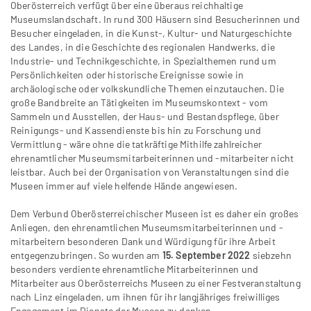
Oberösterreich verfügt über eine überaus reichhaltige
Museumslandschaft. In rund 300 Häusern sind Besucherinnen und
Besucher eingeladen, in die Kunst-, Kultur- und Naturgeschichte
des Landes, in die Geschichte des regionalen Handwerks, die
Industrie- und Technikgeschichte, in Spezialthemen rund um
Persönlichkeiten oder historische Ereignisse sowie in
archäologische oder volkskundliche Themen einzutauchen. Die
große Bandbreite an Tätigkeiten im Museumskontext - vom
Sammeln und Ausstellen, der Haus- und Bestandspflege, über
Reinigungs- und Kassendienste bis hin zu Forschung und
Vermittlung - wäre ohne die tatkräftige Mithilfe zahlreicher
ehrenamtlicher Museumsmitarbeiterinnen und -mitarbeiter nicht
leistbar. Auch bei der Organisation von Veranstaltungen sind die
Museen immer auf viele helfende Hände angewiesen.
Dem Verbund Oberösterreichischer Museen ist es daher ein großes
Anliegen, den ehrenamtlichen Museumsmitarbeiterinnen und -
mitarbeitern besonderen Dank und Würdigung für ihre Arbeit
entgegenzubringen. So wurden am
15. September 2022
siebzehn
besonders verdiente ehrenamtliche Mitarbeiterinnen und
Mitarbeiter aus Oberösterreichs Museen zu einer Festveranstaltung
nach Linz eingeladen, um ihnen für ihr langjähriges freiwilliges
Engagement im Dienste der Museen zu danken.