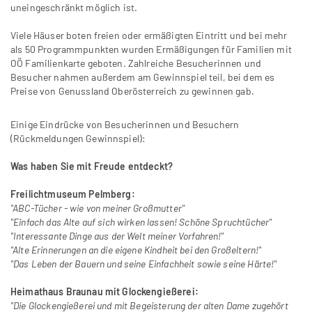
uneingeschränkt möglich ist.
Viele Häuser boten freien oder ermäßigten Eintritt und bei mehr
als 50 Programmpunkten wurden Ermäßigungen für Familien mit
OÖ Familienkarte geboten. Zahlreiche Besucherinnen und
Besucher nahmen außerdem am Gewinnspiel teil, bei dem es
Preise von Genussland Oberösterreich zu gewinnen gab.
Einige Eindrücke von Besucherinnen und Besuchern
(Rückmeldungen Gewinnspiel):
Was haben Sie mit Freude entdeckt?
Freilichtmuseum Pelmberg:
"ABC-Tücher - wie von meiner Großmutter"
"Einfach das Alte auf sich wirken lassen! Schöne Spruchtücher"
"Interessante Dinge aus der Welt meiner Vorfahren!"
"Alte Erinnerungen an die eigene Kindheit bei den Großeltern!"
"Das Leben der Bauern und seine Einfachheit sowie seine Härte!"
Heimathaus Braunau mit Glockengießerei:
"Die Glockengießerei und mit Begeisterung der alten Dame zugehört