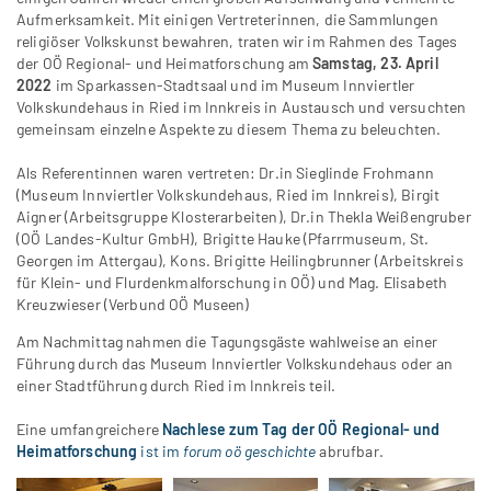
Aufmerksamkeit. Mit einigen Vertreterinnen, die Sammlungen
religiöser Volkskunst bewahren, traten wir im Rahmen des Tages
der OÖ Regional- und Heimatforschung am
Samstag,
23. April
2022
im Sparkassen-Stadtsaal und im Museum Innviertler
Volkskundehaus in Ried im Innkreis in Austausch und versuchten
gemeinsam einzelne Aspekte zu diesem Thema zu beleuchten.
Als Referentinnen waren vertreten: Dr.in Sieglinde Frohmann
(Museum Innviertler Volkskundehaus, Ried im Innkreis), Birgit
Aigner (Arbeitsgruppe Klosterarbeiten), Dr.in Thekla Weißengruber
(OÖ Landes-Kultur GmbH), Brigitte Hauke (Pfarrmuseum, St.
Georgen im Attergau), Kons. Brigitte Heilingbrunner (Arbeitskreis
für Klein- und Flurdenkmalforschung in OÖ) und Mag. Elisabeth
Kreuzwieser (Verbund OÖ Museen)
Am Nachmittag nahmen die Tagungsgäste wahlweise an einer
Führung durch das Museum Innviertler Volkskundehaus oder an
einer Stadtführung durch Ried im Innkreis teil.
Eine umfangreichere
Nachlese zum Tag der OÖ Regional- und
Heimatforschung
ist im
forum oö geschichte
abrufbar.