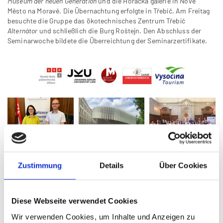
Museum der neuen Generation
und die Horácká galerie in Nové
Město na Moravě. Die Übernachtung erfolgte in Třebíč. Am Freitag
besuchte die Gruppe das ökotechnisches Zentrum Třebíč
Alternátor
und schließlich die Burg Roštejn. Den Abschluss der
Seminarwoche bildete die Überreichtung der Seminarzertifikate.
Zustimmung
Details
Über Cookies
Diese Webseite verwendet Cookies
Kofinanziert aus den Mitteln desEuropäischen Fonds für
Wir verwenden Cookies, um Inhalte und Anzeigen zu