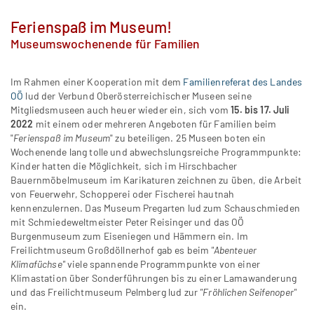
Ferienspaß im Museum!
Museumswochenende für Familien
Im Rahmen einer Kooperation mit dem
Familienreferat des Landes
OÖ
lud der Verbund Oberösterreichischer Museen seine
Mitgliedsmuseen auch heuer wieder ein, sich vom
15. bis 17. Juli
2022
mit einem oder mehreren Angeboten für Familien beim
"
Ferienspaß im Museum
" zu beteiligen. 25 Museen boten ein
Wochenende lang tolle und abwechslungsreiche Programmpunkte:
Kinder hatten die Möglichkeit, sich im Hirschbacher
Bauernmöbelmuseum im Karikaturen zeichnen zu üben, die Arbeit
von Feuerwehr, Schopperei oder Fischerei hautnah
kennenzulernen. Das Museum Pregarten lud zum Schauschmieden
mit Schmiedeweltmeister Peter Reisinger und das OÖ
Burgenmuseum zum Eiseniegen und Hämmern ein. Im
Freilichtmuseum Großdöllnerhof gab es beim
"Abenteuer
Klimafüchse"
viele spannende Programmpunkte von einer
Klimastation über Sonderführungen bis zu einer Lamawanderung
und das Freilichtmuseum Pelmberg lud zur
"Fröhlichen Seifenoper"
ein.