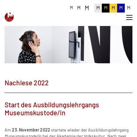
M
M
M
M
M
M
M
M
Nachlese 2022
Start des Ausbildungslehrgangs
Museumskustode/in
Am
23. November 2022
startete wieder der Ausbildungslehrgang
Museumskustode/in
bei der Akademie der Volkskultur. Nach zwei