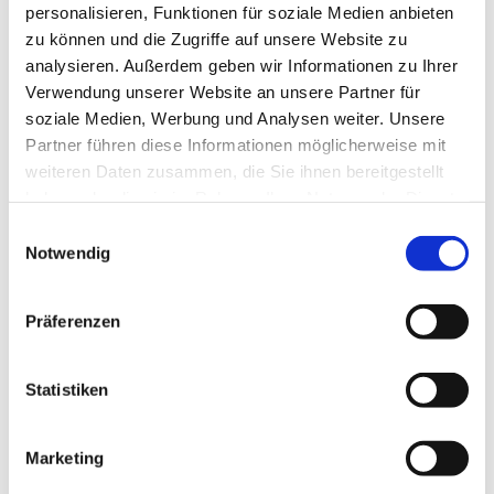
regionale Entwicklung
personalisieren, Funktionen für soziale Medien anbieten
zu können und die Zugriffe auf unsere Website zu
analysieren. Außerdem geben wir Informationen zu Ihrer
Verwendung unserer Website an unsere Partner für
Museum Regional - Museumsgespräche in
soziale Medien, Werbung und Analysen weiter. Unsere
den Vierteln
Partner führen diese Informationen möglicherweise mit
Region Mühlviertel
weiteren Daten zusammen, die Sie ihnen bereitgestellt
haben oder die sie im Rahmen Ihrer Nutzung der Dienste
Mit etwa zwanzig Teilnehmerinnen und Teilnehmern aus
gesammelt haben.
Einwilligungsauswahl
verschiedenen Mühlviertler Museen konnten am
23. Juni 2022
Notwendig
ertsmals seit längerer Pause wieder die regionalen
Museumsgespräche für die Region Mühlviertel abgehalten werden.
Gastgeber war das
Hirschbacher Bauernmöbelmuseum
in der
Präferenzen
Edlmühle.
Nach einer Museumsführung durch den ehemaligen langjährigen
Obmann Josef Plöchl präsentierte der amtierende Obmann Karl
Statistiken
Himmelbauer die Geschichte des Hauses und die aktuellen
Vorhaben und Pläne des Bauernmöbelmuseums, das seit langem
auch das Österreichische Museumsgütesiegel trägt.
Marketing