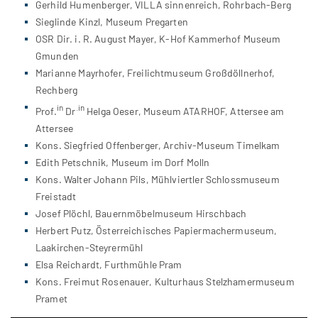
Gerhild Humenberger, VILLA sinnenreich, Rohrbach-Berg
Sieglinde Kinzl, Museum Pregarten
OSR Dir. i. R. August Mayer, K-Hof Kammerhof Museum
Gmunden
Marianne Mayrhofer, Freilichtmuseum Großdöllnerhof,
Rechberg
in
.in
Prof.
Dr
Helga Oeser, Museum ATARHOF, Attersee am
Attersee
Kons. Siegfried Offenberger, Archiv-Museum Timelkam
Edith Petschnik, Museum im Dorf Molln
Kons. Walter Johann Pils, Mühlviertler Schlossmuseum
Freistadt
Josef Plöchl, Bauernmöbelmuseum Hirschbach
Herbert Putz, Österreichisches Papiermachermuseum,
Laakirchen-Steyrermühl
Elsa Reichardt, Furthmühle Pram
Kons. Freimut Rosenauer, Kulturhaus Stelzhamermuseum
Pramet