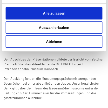
Im Anschluss daran berichteten Klaus Landa und Christian
Hemmers über aktuelle Vorhaben und Projekte des Verbundes
Oberösterreichischer Museen sowie über bevorstehende Termine
Alle zulassen
und Fortbildungsveranstaltungen.
Danach nutzte Wilhelm J. Hochreiter die Gelegenheit und stellte in
Auswahl erlauben
der Runde die
Sendereihe Mühlviertler Museumsstraße
vor, bei der
in Kooperation mit dem Freien Radio Freistadt regelmäßig Museen
zu Wort kommen. Die bisherigen Sendungen sind über den
Ablehnen
Podcast
cba.fro.at/podcast/muehlviertler-museumsstrasse
abrufbar.
Den Abschluss der Präsentationen bildete der Bericht von Bettina
Preinfalk über das aktuell laufende INTERREG Projekt im
Pferdeeisenbahn-Museum Rainbach.
Den Ausklang fanden die Museumsgespräche mit anregenden
Gesprächen bei einer abschließenden Jause. Unser herzlichster
Dank gilt daher dem Team des Bauernmöbelmuseums unter der
Leitung von Karl Himmelbauer für die Vorbereitungen und die
gastfreundliche Aufahme.