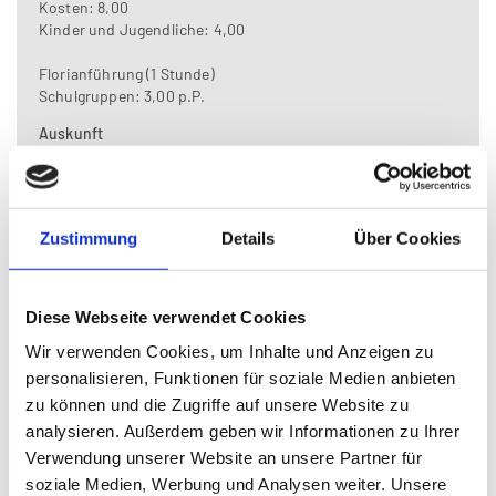
Kosten: 8,00
Kinder und Jugendliche: 4,00
Florianführung (1 Stunde)
Schulgruppen: 3,00 p.P.
Auskunft
Severinhaus
Pfarrbüro Enns-St. Laurenz
Träger
Pfarre Enns-St. Laurenz
Zustimmung
Details
Über Cookies
Informationen zum Museum
Diese Webseite verwendet Cookies
Lage und Anreise
Wir verwenden Cookies, um Inhalte und Anzeigen zu
personalisieren, Funktionen für soziale Medien anbieten
Zuordnungen
zu können und die Zugriffe auf unsere Website zu
analysieren. Außerdem geben wir Informationen zu Ihrer
Museumsshop
Verwendung unserer Website an unsere Partner für
Basilika St. Laurenz
soziale Medien, Werbung und Analysen weiter. Unsere