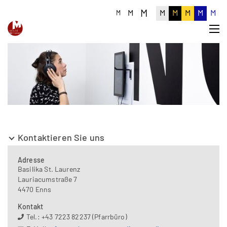
M
M
M
M
M
M
M
M
Kontaktieren Sie uns
Adresse
Basilika St. Laurenz
Lauriacumstraße 7
4470 Enns
Kontakt
Tel.: +43 7223 82237 (Pfarrbüro)