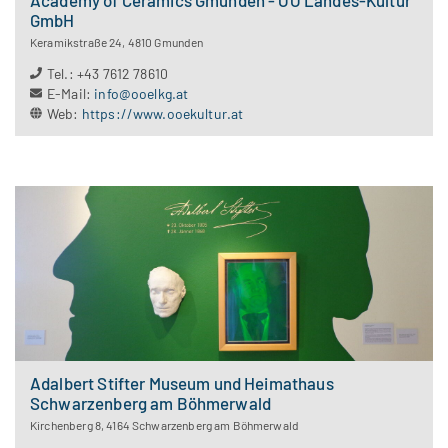
Academy of Ceramics Gmunden - OÖ Landes-Kultur
GmbH
Keramikstraße 24
,
4810
Gmunden
Tel.
:
+43 7612 78610
E-Mail
:
info@ooelkg.at
Web
:
https://www.ooekultur.at
Adalbert Stifter Museum und Heimathaus
Schwarzenberg am Böhmerwald
Kirchenberg 8
,
4164
Schwarzenberg am Böhmerwald