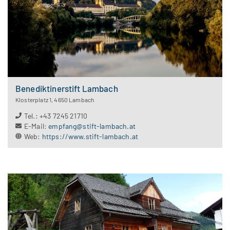
Benediktinerstift Lambach
Klosterplatz 1
,
4650
Lambach
Tel.
:
+43 7245 21710
E-Mail
:
empfang@stift-lambach.at
Web
:
https://www.stift-lambach.at