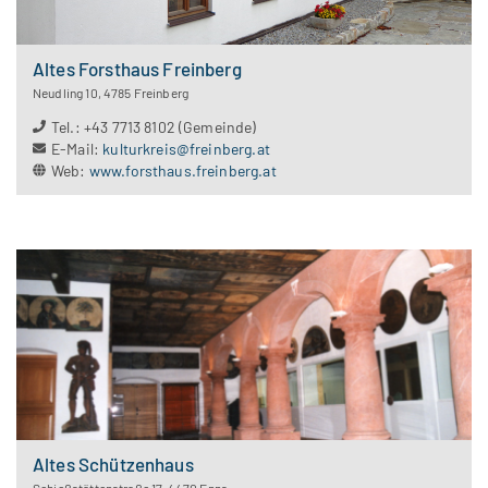
Altes Forsthaus Freinberg
Neudling 10
,
4785
Freinberg
Tel.
:
+43 7713 8102 (Gemeinde)
E-Mail
:
kulturkreis@freinberg.at
Web
:
www.forsthaus.freinberg.at
Altes Schützenhaus