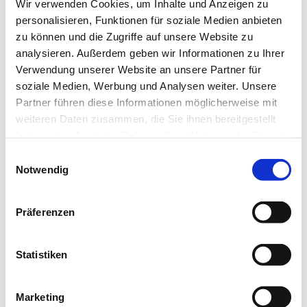
Wir verwenden Cookies, um Inhalte und Anzeigen zu
personalisieren, Funktionen für soziale Medien anbieten
zu können und die Zugriffe auf unsere Website zu
analysieren. Außerdem geben wir Informationen zu Ihrer
Verwendung unserer Website an unsere Partner für
Ars Electronica Center
soziale Medien, Werbung und Analysen weiter. Unsere
Ars-Electronica-Straße 1
,
4040
Linz
Partner führen diese Informationen möglicherweise mit
Tel.
:
+43 732 7272-0
weiteren Daten zusammen, die Sie ihnen bereitgestellt
E-Mail
:
info@ars.electronica.art
haben oder die sie im Rahmen Ihrer Nutzung der Dienste
Web
:
https://ars.electronica.art
gesammelt haben.
Einwilligungsauswahl
Notwendig
Präferenzen
Statistiken
Marketing