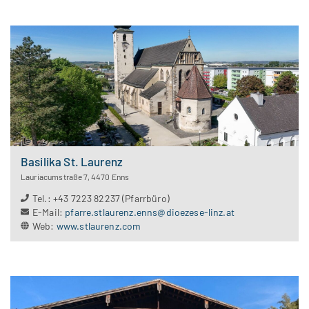
Basilika St. Laurenz
Lauriacumstraße 7
,
4470
Enns
Tel.
:
+43 7223 82237 (Pfarrbüro)
E-Mail
:
pfarre.stlaurenz.enns@dioezese-linz.at
Web
:
www.stlaurenz.com