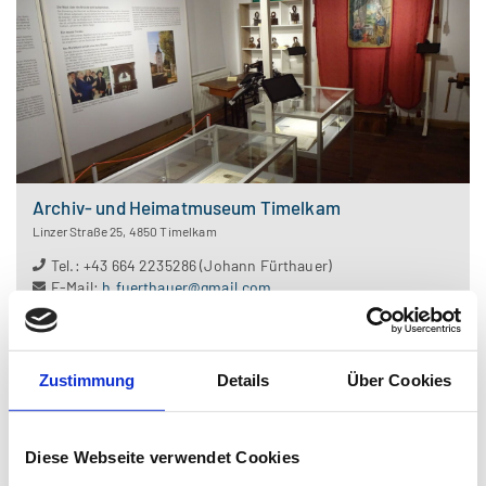
Archiv- und Heimatmuseum Timelkam
Linzer Straße 25
,
4850
Timelkam
Tel.
:
+43 664 2235286 (Johann Fürthauer)
E-Mail
:
h.fuerthauer@gmail.com
Web
:
https://www.timelkam.at/system/web/gelbeseite.aspx?menuonr=226909371&detailonr=226802689
Zustimmung
Details
Über Cookies
Diese Webseite verwendet Cookies