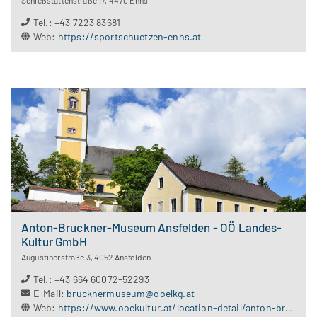
Schießstättenstraße 17
,
4470
Enns
Tel.
:
+43 7223 83681
Web
:
https://sportschuetzen-enns.at
Anton-Bruckner-Museum Ansfelden - OÖ Landes-
Kultur GmbH
Augustinerstraße 3
,
4052
Ansfelden
Tel.
:
+43 664 60072-52293
E-Mail
:
brucknermuseum@ooelkg.at
Web
:
https://www.ooekultur.at/location-detail/anton-bruckner-museum-ansfelden