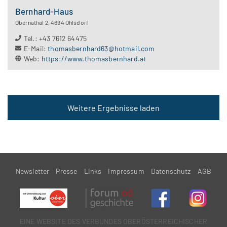
Bernhard-Haus
Obernathal 2
,
4694
Ohlsdorf
Tel.
:
+43 7612 64475
E-Mail
:
thomasbernhard63@hotmail.com
Web
:
https://www.thomasbernhard.at
Weitere Ergebnisse laden
Newsletter
Presse
Links
Impressum
Datenschutz
AGB
EINE WEBSITE DES VERBUNDES OBERÖSTERREiCHISCHER