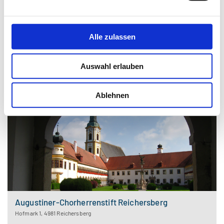
Auf dem Laufsteg ins Zwetschkenreich - Naturpark
Attersee-Traunsee
Steinbach 5
,
4853
Steinbach am Attersee
Alle zulassen
Tel.
:
+43 7663 20135
E-Mail
:
naturpark@attersee-traunsee.at
Auswahl erlauben
Web
:
https://www.zwetschkenreich.at
Ablehnen
Augustiner-Chorherrenstift Reichersberg
Hofmark 1
,
4981
Reichersberg