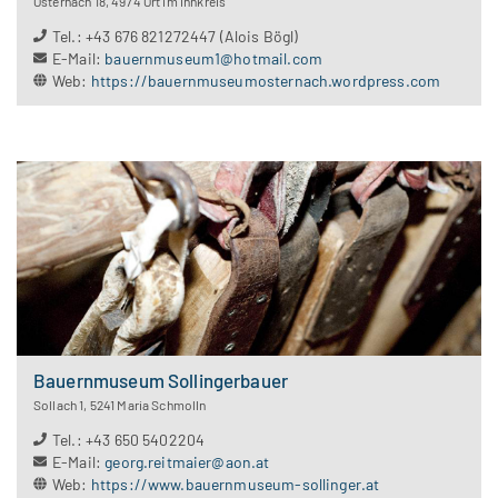
Osternach 18
,
4974
Ort im Innkreis
Tel.
:
+43 676 821272447 (Alois Bögl)
E-Mail
:
bauernmuseum1@hotmail.com
Web
:
https://bauernmuseumosternach.wordpress.com
Bauernmuseum Sollingerbauer
Sollach 1
,
5241
Maria Schmolln
Tel.
:
+43 650 5402204
E-Mail
:
georg.reitmaier@aon.at
Web
:
https://www.bauernmuseum-sollinger.at