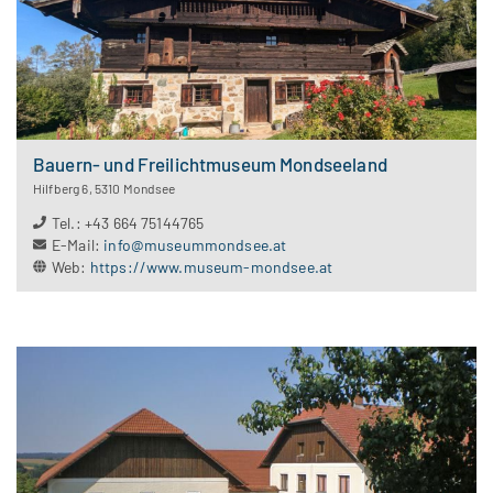
Bauern- und Freilichtmuseum Mondseeland
Hilfberg 6
,
5310
Mondsee
Tel.
:
+43 664 75144765
E-Mail
:
info@museummondsee.at
Web
:
https://www.museum-mondsee.at