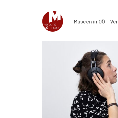
Museen in OÖ
Ve