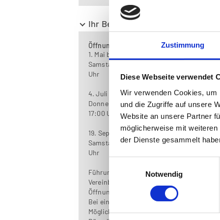
Ihr Besuch im Museum
Zustimmung
Öffnungszeiten
1. Mai bis 28. Juni
Samstag, Sonntag, Feiertag 10:00 - 17:00
Uhr
Diese Webseite verwendet 
Wir verwenden Cookies, um I
4. Juli bis 13. September
Donnerstag bis Sonntag, Feiertag 10:00 -
und die Zugriffe auf unsere 
17:00 Uhr
Website an unsere Partner fü
möglicherweise mit weiteren
19. September bis 31. Oktober
der Dienste gesammelt habe
Samstag, Sonntag, Feiertag 10:00 - 17:00
Uhr
Einwilligungsauswahl
Führungen sind nach vorheriger
Notwendig
Vereinbarung, auch ausserhalb der
Öffnungszeiten, möglich.
Bei einer Kombi-Führung gibt es die
Möglichkeit, die privat bewohnten