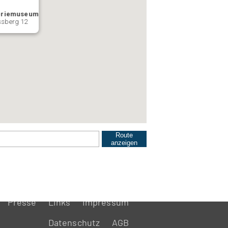
eriemuseum
ssberg 12
Route
anzeigen
Presse
Links
Impressum
Datenschutz
AGB