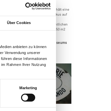
che Gendarmeriemuseum.
Dieses enthält eine
von 1849 bis zur Gegenwart - mit Fokus auf
hrenzeichen, Waffen,
Über Cookies
rn zur Darstellung von zeitgeschichtlichen
räumen und auf einer Fläche von ca. 250 m2
en eines Besuches des Kriminalmuseums
 Medien anbieten zu können
hrer Verwendung unserer
 führen diese Informationen
ie im Rahmen Ihrer Nutzung
Marketing