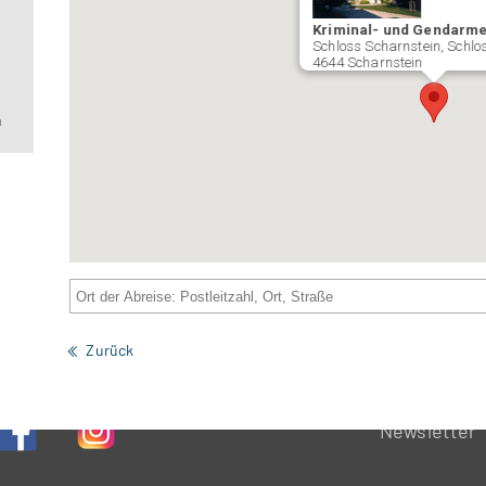
Kriminal- und Gendarm
Schloss Scharnstein, Schlo
4644 Scharnstein
m
Zurück
Newsletter