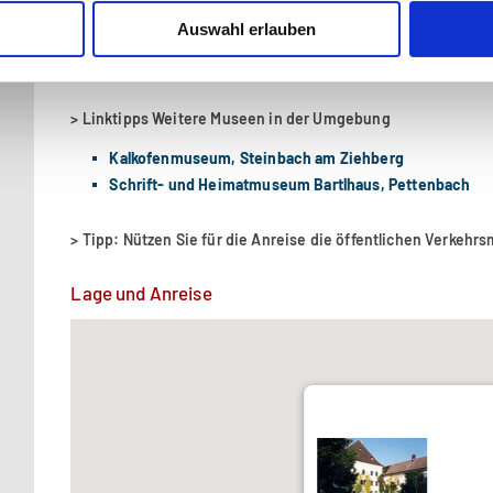
> Linktipp Weiteres Museum im Ort
Auswahl erlauben
Sensenmuseum Geyerhammer
> Linktipps Weitere Museen in der Umgebung
Kalkofenmuseum, Steinbach am Ziehberg
Schrift- und Heimatmuseum Bartlhaus, Pettenbach
> Tipp: Nützen Sie für die Anreise die öffentlichen Verkehrs
Lage und Anreise