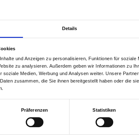
Schloss Scharnstein beherbergt auch das
Oberösterreichis
Dokumentation der Österreichischen Gendarmeriegeschichte 
Oberösterreich - mit Originalexponaten (Uniformen, Orden, E
Details
Ausrüstungsgegenstände) sowie Dokumenten, Urkunden, Bilde
Ereignissen und spektakulären Kriminalfällen. In drei Schau
werden etwa 300 Exponate ausgestellt.
Cookies
Das Oberösterreichische Gendarmeriemuseum kann
im Rahm
nhalte und Anzeigen zu personalisieren, Funktionen für soziale
besichtigt werden.
Weitere Informationen:
https://gendarmeriemuseum.at
Website zu analysieren. Außerdem geben wir Informationen zu I
r soziale Medien, Werbung und Analysen weiter. Unsere Partner
 Daten zusammen, die Sie ihnen bereitgestellt haben oder die s
n.
Präferenzen
Statistiken