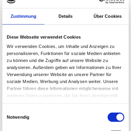
Ernst und Christine Sandmair, Tel.: +43 664 4334342
Verein Brauchtum am Gallhuberhof
Zustimmung
Details
Über Cookies
Träger
Familie Sandmair
Diese Webseite verwendet Cookies
Informationen zum Museum
Wir verwenden Cookies, um Inhalte und Anzeigen zu
personalisieren, Funktionen für soziale Medien anbieten
Lage und Anreise
zu können und die Zugriffe auf unsere Website zu
Zuordnungen
analysieren. Außerdem geben wir Informationen zu Ihrer
Verwendung unserer Website an unsere Partner für
Bauerntechnik Museum Gallhuberhof
soziale Medien, Werbung und Analysen weiter. Unsere
Partner führen diese Informationen möglicherweise mit
Bis 1972 bewirtschaftet, bietet der Gallhuberhof jetzt eine
Sammlung an Trachten, Bauernmöbeln, Geschirr, verschiedenen
weiteren Daten zusammen, die Sie ihnen bereitgestellt
Lichtspendern und Handwerkzeugen, präsentiert werden aber
haben oder die sie im Rahmen Ihrer Nutzung der Dienste
auch Pferdegespanne, Kutschen, Göppel und Dampfmaschinen,
gesammelt haben.
Einwilligungsauswahl
Traktoren, Motorräder sowie Automobile und die ersten
Notwendig
Mähdrescher. Weiters sind unter anderem der Krautkeller und die
Störstub'n zu besichtigen.