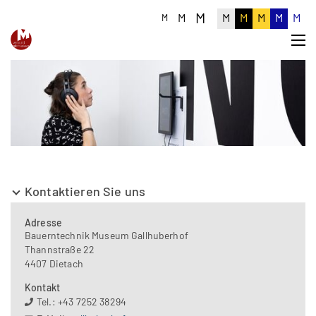
M
M
M
M
M
M
M
M
Kontaktieren Sie uns
Adresse
Bauerntechnik Museum Gallhuberhof
Thannstraße 22
4407 Dietach
Kontakt
Tel.: +43 7252 38294