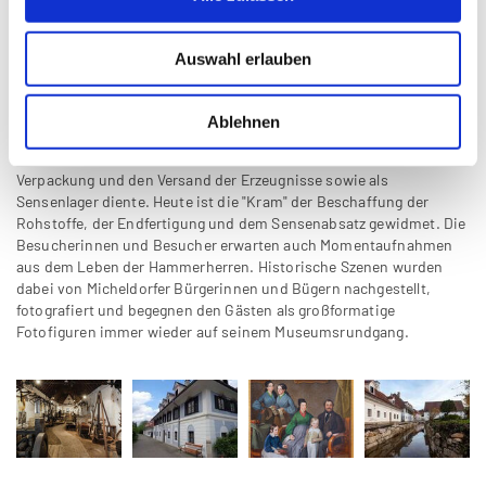
sondern zieren auch Geschirr und Silberbesteck, Briefpapier,
technische Geräte, Ziegel und Architekturelemente auf Gebäuden.
Auswahl erlauben
Bei einem Museumsbesuch, für den man sich ausreichend Zeit
nehmen sollte, führt der Weg zunächst in das "Herrenhaus", das
mit seiner reichen Ausstattung das Repräsentationsbedürfnis und
Ablehnen
die soziale Stellung der Hammerherren dokumentiert. Gegenüber
dem "Herrenhaus" befindet sich die "Kram", die früher für die
Verpackung und den Versand der Erzeugnisse sowie als
Sensenlager diente. Heute ist die "Kram" der Beschaffung der
Rohstoffe, der Endfertigung und dem Sensenabsatz gewidmet. Die
Besucherinnen und Besucher erwarten auch Momentaufnahmen
aus dem Leben der Hammerherren. Historische Szenen wurden
dabei von Micheldorfer Bürgerinnen und Bügern nachgestellt,
fotografiert und begegnen den Gästen als großformatige
Fotofiguren immer wieder auf seinem Museumsrundgang.