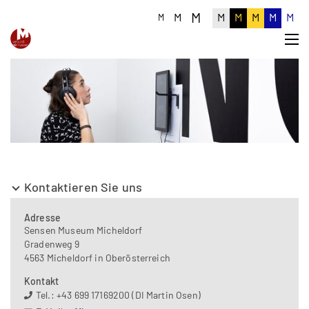
M
M
M
M
M
M
M
M
Kontaktieren Sie uns
Adresse
Sensen Museum Micheldorf
Gradenweg 9
4563 Micheldorf in Oberösterreich
Kontakt
Tel.: +43 699 17169200 (DI Martin Osen)