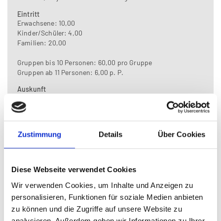
Eintritt
Erwachsene: 10,00
Kinder/Schüler: 4,00
Familien: 20,00
Gruppen bis 10 Personen: 60,00 pro Gruppe
Gruppen ab 11 Personen: 6,00 p. P.
Auskunft
Obmann: DI Martin Osen
Träger
Verein zur Pflege und Erhaltung der Kulturgüter der
Sensenschmiede
Zustimmung
Details
Über Cookies
Informationen zum Museum
Diese Webseite verwendet Cookies
Wir verwenden Cookies, um Inhalte und Anzeigen zu
Lage und Anreise
personalisieren, Funktionen für soziale Medien anbieten
Zuordnungen
zu können und die Zugriffe auf unsere Website zu
analysieren. Außerdem geben wir Informationen zu Ihrer