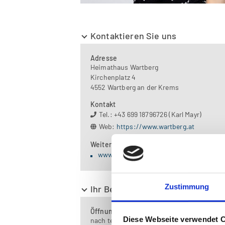
Kontaktieren Sie uns
Adresse
Heimathaus Wartberg
Kirchenplatz 4
4552 Wartberg an der Krems
Kontakt
Tel.: +43 699 18796726 (Karl Mayr)
Web:
https://www.wartberg.at
Weiterführende Links
www.oberoesterreich.at/wartberg
Zustimmung
Ihr Besuch im Museum
Öffnungszeiten
Diese Webseite verwendet 
nach telefonischer Vereinbarung