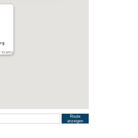
rg
r Krems
Route
anzeigen