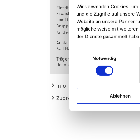
Wir verwenden Cookies, um I
Eintritt
Erwachsene: 2,00
und die Zugriffe auf unsere 
Familien: 3,50
Website an unsere Partner fü
Gruppentarif (ab 10 Personen): 1,50
möglicherweise mit weiteren
Kinder und Jugendliche bis 15 Jahre: frei
der Dienste gesammelt habe
Auskunft
Karl Mayr
Einwilligungsauswahl
Notwendig
Träger
Heimatverein Wartberg
Informationen zum Museum
Ablehnen
Zuordnungen