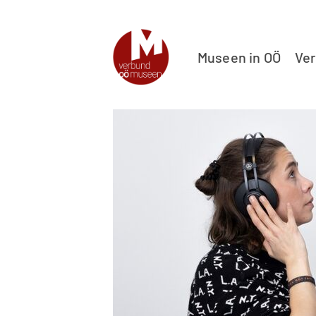
Museen in OÖ
Ve