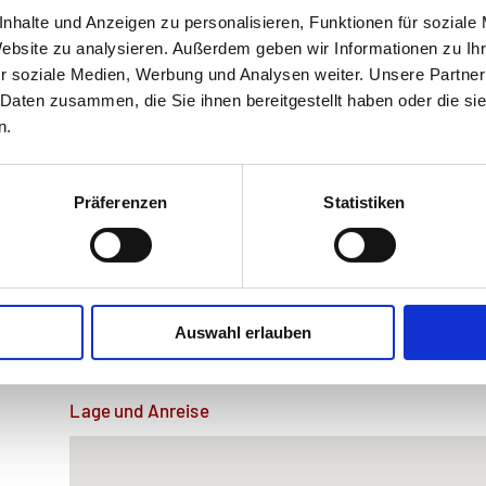
nhalte und Anzeigen zu personalisieren, Funktionen für soziale
Website zu analysieren. Außerdem geben wir Informationen zu I
r soziale Medien, Werbung und Analysen weiter. Unsere Partner
 Daten zusammen, die Sie ihnen bereitgestellt haben oder die s
n.
Präferenzen
Statistiken
> Linktipps Weitere Museen in der Umgebung
Schrift- und Heimatmuseum Bartlhaus, Pettenbach
Stift Kremsmünster - Kunstsammlungen
Stift Kremsmünster - Sternwarte
Auswahl erlauben
> Tipp: Nützen Sie für die Anreise die öffentlichen Verkehrs
Lage und Anreise