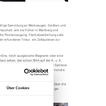
fältige Sammlung an Werkzeugen, Geräten und
ushalt, wie sie früher in Wartberg und
die Mosterzeugung, Flachsbearbeitung oder
r erfundener Trieur, ein Zellausleser zur
öne, reich ausgestatte Wagnerei oder eine
rs sehen, der schon 1844 auf der K. u. K.
det wurde. Objekte zu Schusterei und Sattlerei
sind eine vollständig erhaltene Bauernstube
del der Zeit" geben einen Überblick über die
Über Cookies
 Schule (1676-1854) oder der Wartberger