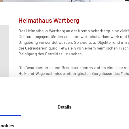
Heimathaus Wartberg
Das Heimathaus Wartberg an der Krems beherbergt eine viel
Gebrauchsgegenständen aus Landwirtschaft, Handwerk und Ha
Umgebung verwendet wurden. So sind u. a. Objekte rund um 
die Getreidereinigung - etwa ein von einem heimischen Tischle
Reinigung des Getreides - zu sehen.
Die Besucherinnen und Besucher können zudem eine sehr sch
Huf- und Wagenschmiede mit originalen Zeugnissen des Meiste
tierärztlichen Universität in Wien zum "Kurschmied" ausgebil
runden die Darstellung des Gewerbes in Wartberg ab. Ebenso 
sowie die Küche und die Hohe Stube zu besichtigen.
Fotos, Landkarten und Bildtafeln zum Thema "Wartberg im Wan
Details
Geschichtes des Ortes. Dabei kommen u. a. die Schachadorfer
Ketzerprozess von 1657/58 zur Sprache.
Cookies