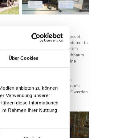
Gemeinde Rainbach. Auf einem halben
che Gefühl des "Reisens von einst" erlebt
ften des Habsburger Kaiserreiches reisten, in
fes samt Museum und mit der exquisiten
richtung der Pferdeeisenbahn in Kerschbaum
Über Cookies
 so ist die heutige Nostalgiefahrt eine
ist heute das Pferdeeisenbahnmuseum
nhofsgaststätte am Kontinent dienen auch
 Medien anbieten zu können
" und im eleganten "Biedermeierstüberl" werden
hrer Verwendung unserer
 führen diese Informationen
ie im Rahmen Ihrer Nutzung