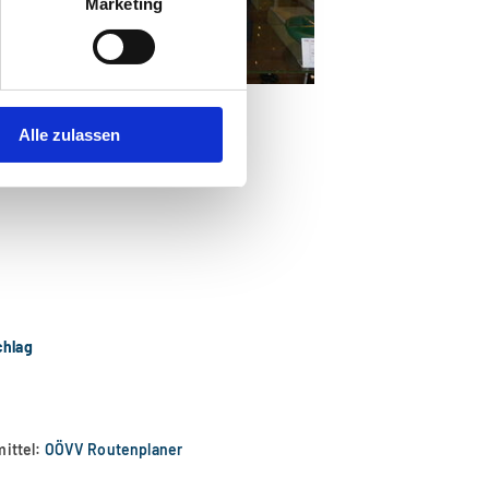
Marketing
Alle zulassen
erreich
chlag
mittel:
OÖVV Routenplaner