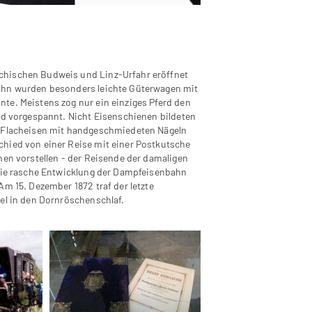
chischen Budweis und Linz-Urfahr eröffnet
bahn wurden besonders leichte Güterwagen mit
te. Meistens zog nur ein einziges Pferd den
rd vorgespannt. Nicht Eisenschienen bildeten
n Flacheisen mit handgeschmiedeten Nägeln
chied von einer Reise mit einer Postkutsche
nen vorstellen - der Reisende der damaligen
 Die rasche Entwicklung der Dampfeisenbahn
Am 15. Dezember 1872 traf der letzte
el in den Dornröschenschlaf.