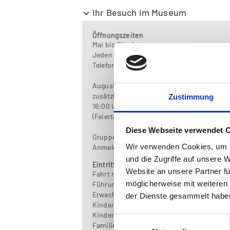
Ihr Besuch im Museum
Öffnungszeiten
Mai bis Oktober
Jeden 1. und 3. Sonntag 13:00 - 16:00 Uhr
Telefonische Reservierung erbeten
August
zusätzlich auch Mittwoch bis Freitag 14:00
Zustimmung
16:00 Uhr
(Feiertage geschlossen)
Diese Webseite verwendet 
Gruppenführungen (ab 15 Personen) nach
Wir verwenden Cookies, um I
Anmeldung
und die Zugriffe auf unsere 
Eintritt
Website an unsere Partner fü
Fahrt mit der Pferdeeisenbahn, Museum u
möglicherweise mit weiteren
Führung
Erwachsene: 9,50
der Dienste gesammelt habe
Kinder bis 6 Jahre: frei
Kinder 6 - 15 Jahren: 6,50
Einwilligungsauswahl
Familien: 25,50