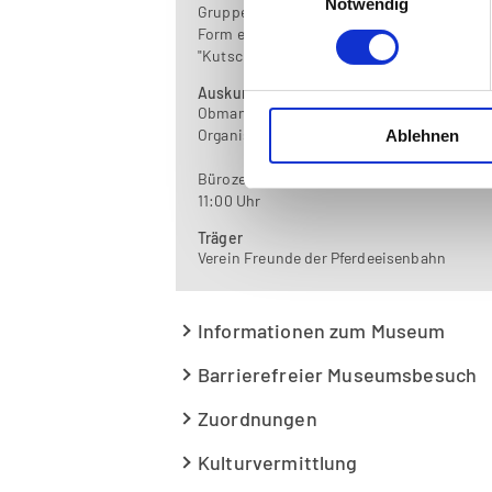
Notwendig
Gruppen erhalten einen "Naturalrabatt" in
Form eines schokoladigen
"Kutscherküsschens" im Wert von 1,50
Auskunft
Obmann: Friedrich Stockinger
Organisation: Bettina Preinfalk
Ablehnen
Bürozeiten: Dienstag, Donnerstag 9:00 -
11:00 Uhr
Träger
Verein Freunde der Pferdeeisenbahn
Informationen zum Museum
Barrierefreier Museumsbesuch
Zuordnungen
Kulturvermittlung