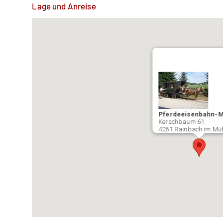
Lage und Anreise
Pferdeeisenbahn-
Kerschbaum 61
4261 Rainbach im Müh