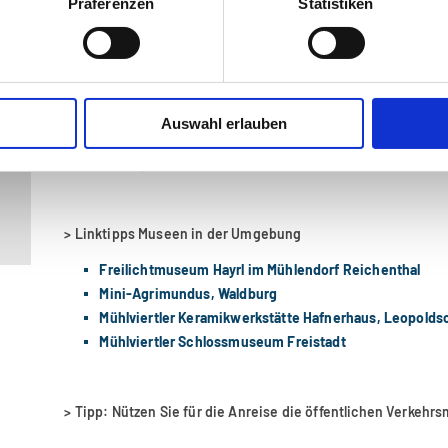
Präferenzen
Statistiken
Auswahl erlauben
> Linktipp
forum oö geschichte
Beitrag über die Geschichte der Eisenbahn in Oberöst
> Linktipps Museen in der Umgebung
Freilichtmuseum Hayrl im Mühlendorf Reichenthal
Mini-Agrimundus, Waldburg
Mühlviertler Keramikwerkstätte Hafnerhaus, Leopolds
Mühlviertler Schlossmuseum Freistadt
> Tipp: Nützen Sie für die Anreise die öffentlichen Verkehrs