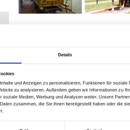
Seit dem Jahr 1996 fährt die Pferdeeisenbahn wieder in der 
Kilometer Schienenstrecke kann noch einmal das unvergleichli
werden: im Luxuswagen "Hannibal", in dem einst die Herrscha
stilgerechter Umgebung des historischen Pferdeeisenbahnho
Küche der "Wirte im Pferdeeisenbahnland". Bei der Wiederer
 -
Details
wurde besonders auf die historischen Grundlagen geachtet und
Zeitreise in das Biedermeier.
Cookies
In den ehemaligen Gewölbestallungen des Pferdebahnhofes 
untergebracht. Die einstigen Räumlichkeiten der ersten Bah
nhalte und Anzeigen zu personalisieren, Funktionen für soziale
jetzt als Bahnhofsgaststätte. In der urigen "Kutscher Stub'm
Website zu analysieren. Außerdem geben wir Informationen zu I
Ihnen besondere nostalgische Schmankerl serviert.
r soziale Medien, Werbung und Analysen weiter. Unsere Partner
nd
 Daten zusammen, die Sie ihnen bereitgestellt haben oder die s
n.