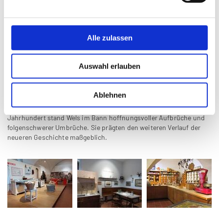
Ein unmittelbarer Bezug zur Geschichte der Stadt Wels wird durch
die Einbauten von Wohnräumen und Geschäftslokalen hergestellt:
Das Arbeitszimmer des Bürgermeisters Dr. Johann Schauer, die
Ladeneinrichtung der Gebrüder Blaimschein, die Gaststube des
Alle zulassen
Wirtshauses "Zum Jäger" und eine Wohnküche aus der ersten
Hälfte des 20. Jahrhunderts. Sie alle vermitteln ein lebendiges und
vielfältiges Bild von Wels und seinen Menschen. Historische
Auswahl erlauben
Filmaufnahmen und mediale Einrichtungen geben Einblick in
Entwicklungen und Ereignisse.
Ablehnen
Ein weiterer Schwerpunkt gilt dem 20. Jahrhundert, dessen erste
Hälfte von Kriegen und Katastrophen bestimmt war. Ein halbes
Jahrhundert stand Wels im Bann hoffnungsvoller Aufbrüche und
folgenschwerer Umbrüche. Sie prägten den weiteren Verlauf der
neueren Geschichte maßgeblich.