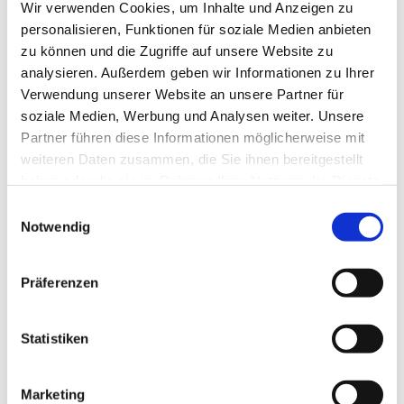
Wir verwenden Cookies, um Inhalte und Anzeigen zu
Bewohnerinnen erweist sich als ein sehr abwechslungsreiches
personalisieren, Funktionen für soziale Medien anbieten
Geschehen. Die Ausstellung zeigt das Werden einer Stadt, die
zu können und die Zugriffe auf unsere Website zu
sowohl Epochen des Wohlstandes, als auch Zeiten tiefgreifender
Verluste erlebte.
analysieren. Außerdem geben wir Informationen zu Ihrer
Verwendung unserer Website an unsere Partner für
Aufgrund der ausgezeichneten Fernverkehrslage erlangte Wels früh
soziale Medien, Werbung und Analysen weiter. Unsere
große Bedeutung als Markt- und Handelsstadt. Modelle und
Partner führen diese Informationen möglicherweise mit
Dioramen zeigen die enorme Verkehrs- und Stadtentwicklung ab
dem 19. Jahrhundert bis heute.
weiteren Daten zusammen, die Sie ihnen bereitgestellt
haben oder die sie im Rahmen Ihrer Nutzung der Dienste
gesammelt haben.
Einwilligungsauswahl
Notwendig
Präferenzen
Statistiken
Marketing