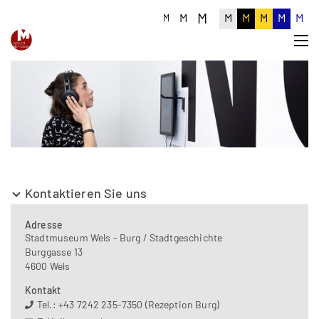
M
M
M
M
M
M
M
M
Kontaktieren Sie uns
Adresse
Stadtmuseum Wels - Burg / Stadtgeschichte
Burggasse 13
4600 Wels
Kontakt
Tel.: +43 7242 235-7350 (Rezeption Burg)