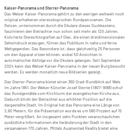
Kaiser-Panorama und Sterrer-Panorama
Das Welser Kaiser-Panorama gehört zu den wenigen weltweit noch
original erhaltenen stereoskopischen Rundpanoramen. Die
Reisen, unternommen durch die Okulare dieses Guckkastens,
faszinieren den Betrachter nun schon seit mehr als 120 Jahren.
Kolorierte Stereofotografien auf Glas, die einen dreidimensionalen
Seheindruck erzeugen, führen das Publikum in nahe und ferne
Weltgegenden. Das Besondere ist, dass gleichzeitig 25 Personen
um den Apparat sitzen können, wobei 50 Ansichten in
automatischer Abfolge vor die Okulare gelangen. Seit September
2024 kann das Welser Kaiser-Panorama in der neuen Burg besucht
werden. Es werden monatlich neue Bildserien gezeigt.
Das Sterrer-Panorama bietet einen 360 Grad-Rundblick auf Wels
im Jahre 1851. Der Welser Künstler Josef Sterrer (1807-1888) schuf
das Rundgemälde vom Kirchturm der evangelischen Kirche aus.
Dadurch blickt der Betrachter aus erhöhter Position auf die
dargestellte Stadt. Im Original hat das Panorama eine Länge von
2,60 Metern, für die Präsentation wurde es um 580 Prozent auf 15
Meter vergrößert. An insgesamt zehn Punkten veranschaulichen
zusätzliche Informationen die Veränderung der Stadt in den
vergangenen 170 Jahren. Mittels Augmented Reality bietet eine