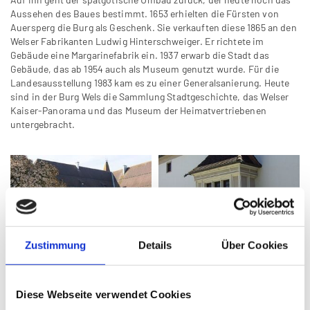
Aussehen des Baues bestimmt. 1653 erhielten die Fürsten von
Auersperg die Burg als Geschenk. Sie verkauften diese 1865 an den
Welser Fabrikanten Ludwig Hinterschweiger. Er richtete im
Gebäude eine Margarinefabrik ein. 1937 erwarb die Stadt das
Gebäude, das ab 1954 auch als Museum genutzt wurde. Für die
Landesausstellung 1983 kam es zu einer Generalsanierung. Heute
sind in der Burg Wels die Sammlung Stadtgeschichte, das Welser
Kaiser-Panorama und das Museum der Heimatvertriebenen
untergebracht.
Zustimmung
Details
Über Cookies
Diese Webseite verwendet Cookies
Stadtgeschichte
Die Vergangenheit der Stadt Wels sowie ihrer Bewohner und