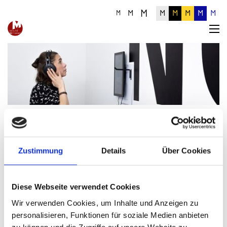
M
M
M
M
M
M
M
M
Detailinformationen zum Artikel
Zustimmung
Details
Über Cookies
Diese Webseite verwendet Cookies
Wir verwenden Cookies, um Inhalte und Anzeigen zu
personalisieren, Funktionen für soziale Medien anbieten
zu können und die Zugriffe auf unsere Website zu