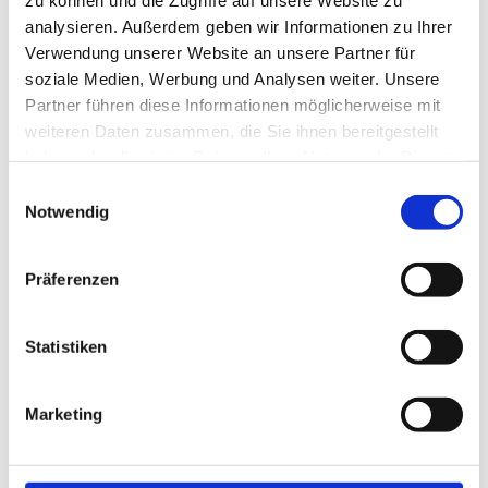
analysieren. Außerdem geben wir Informationen zu Ihrer
Verwendung unserer Website an unsere Partner für
soziale Medien, Werbung und Analysen weiter. Unsere
Partner führen diese Informationen möglicherweise mit
weiteren Daten zusammen, die Sie ihnen bereitgestellt
haben oder die sie im Rahmen Ihrer Nutzung der Dienste
gesammelt haben.
Einwilligungsauswahl
Notwendig
Mitteilungen aus dem Stadtmuseum Wels Nr. 98
Präferenzen
Anbieter:
Stadtmuseum Wels - Burg / Stadtgeschichte
Informationsbroschüre zu Sonderausstellungen und aktuellen
Statistiken
Themen aus dem Bereich des Stadtmuseums Wels.
Hals über Kopf
Marketing
Krawatten, Schals und vieles mehr ....
Mitteilungen aus dem Stadtmuseum Wels 2/98 - Nr. 98