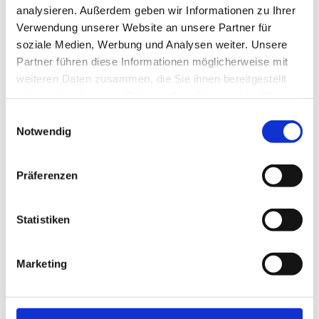
analysieren. Außerdem geben wir Informationen zu Ihrer
Verwendung unserer Website an unsere Partner für
soziale Medien, Werbung und Analysen weiter. Unsere
Partner führen diese Informationen möglicherweise mit
weiteren Daten zusammen, die Sie ihnen bereitgestellt
haben oder die sie im Rahmen Ihrer Nutzung der Dienste
gesammelt haben.
Einwilligungsauswahl
Notwendig
Mitteilungen aus dem Stadtmuseum Wels Nr. 94
Präferenzen
Anbieter:
Stadtmuseum Wels - Burg / Stadtgeschichte
Informationsbroschüre zu Sonderausstellungen und aktuellen
Statistiken
Themen aus dem Bereich des Stadtmuseums Wels.
Schmuck der Antike
Marketing
Mitteilungen aus dem Stadtmuseum Wels 2/97 - Nr. 94
Ältere Ausgaben vor 1990 bitte direkt an das Stadtmuseum