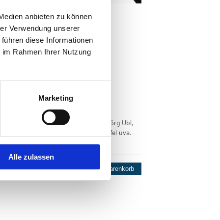
 Medien anbieten zu können
hrer Verwendung unserer
 führen diese Informationen
ie im Rahmen Ihrer Nutzung
it und Völkerwanderung
d Völkerwanderung
Marketing
des Oberösterreich, 1982
 Karl Rehberger, Erich Widder, Hansjörg Ubl,
, Eberhard Marckhgott, Herbert Kneifel uva.
Seiten
Alle zulassen
Stück
*
:
In den Warenkorb