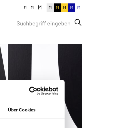
M
M
M
M
M
M
M
M
Über Cookies