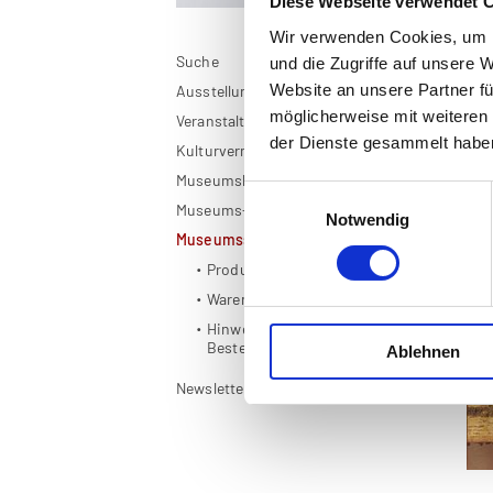
Diese Webseite verwendet 
Wir verwenden Cookies, um I
Suche
und die Zugriffe auf unsere 
De
Website an unsere Partner fü
Ausstellungen
möglicherweise mit weiteren
Veranstaltungen
der Dienste gesammelt habe
Kulturvermittlung
Museumskarte OÖ
Einwilligungsauswahl
Museums-App
Notwendig
Museumsshop
Produkte
Warenkorb
Hinweise zur
Bestellabwicklung
Ablehnen
Newsletter