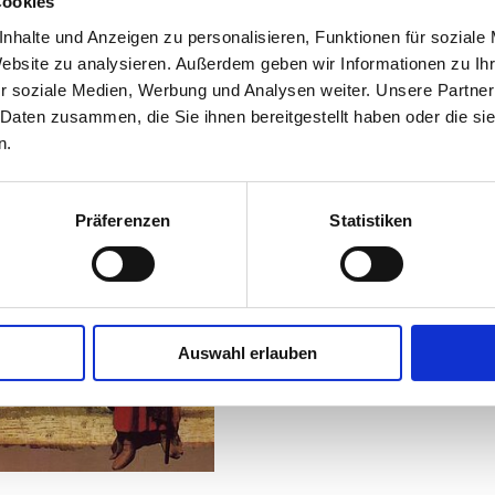
Cookies
nhalte und Anzeigen zu personalisieren, Funktionen für soziale
Website zu analysieren. Außerdem geben wir Informationen zu I
tailinformationen zum Artikel
r soziale Medien, Werbung und Analysen weiter. Unsere Partner
 Daten zusammen, die Sie ihnen bereitgestellt haben oder die s
Severin zwischen Römerze
n.
Anbieter:
Basilika St. Laurenz
Severin zwischen Römerzeit un
Präferenzen
Statistiken
Katalog zur Ausstellung des Lan
Beiträge von Rudolf Zinnhobler,
Gerhard Winkler, Lothar Eckhart
Hrsg. Land Oberösterreich; 672 
Auswahl erlauben
EUR
4,00