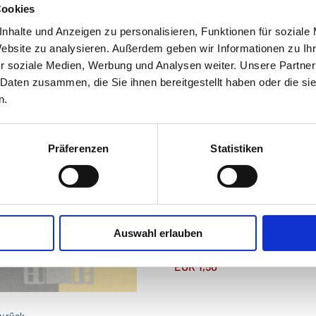
Cookies
nhalte und Anzeigen zu personalisieren, Funktionen für soziale
tailinformationen zum Artikel
Website zu analysieren. Außerdem geben wir Informationen zu I
r soziale Medien, Werbung und Analysen weiter. Unsere Partner
 Daten zusammen, die Sie ihnen bereitgestellt haben oder die s
Mitteilungen aus dem Stad
n.
Anbieter:
Stadtmuseum Wels - B
Informationsbroschüre zu Sond
Präferenzen
Statistiken
dem Bereich des Stadtmuseums
Mit Angel, Netz und Speer
Mitteilungen aus dem Stadtmuse
Ältere Ausgaben vor 1990 bitte
Auswahl erlauben
EUR
1,50
urück