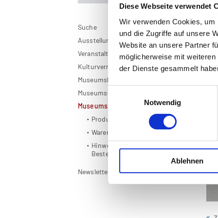
Diese Webseite verwendet 
Wir verwenden Cookies, um I
Suche
De
und die Zugriffe auf unsere 
Ausstellungen
Website an unsere Partner fü
Veranstaltungen
möglicherweise mit weiteren
Kulturvermittlung
der Dienste gesammelt habe
Museumskarte OÖ
Einwilligungsauswahl
Museums-App
Notwendig
Museumsshop
Produkte
Warenkorb
Hinweise zur
Bestellabwicklung
Ablehnen
Newsletter
Z