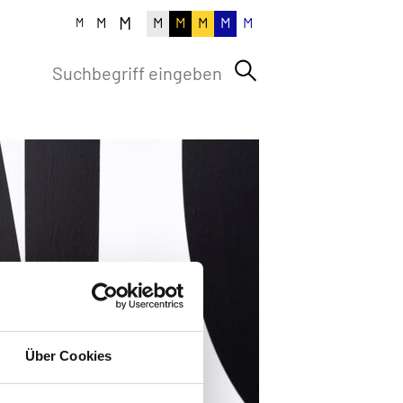
M
M
M
M
M
M
M
M
Über Cookies