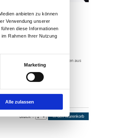
 Medien anbieten zu können
hrer Verwendung unserer
 führen diese Informationen
ie im Rahmen Ihrer Nutzung
tmuseum Wels Nr. 108
urg / Stadtgeschichte
erausstellungen und aktuellen Themen aus
Marketing
 Wels.
um Wels 1/01 - Nr. 108
 direkt an das Stadtmuseum wenden!
Alle zulassen
Stück
*
:
In den Warenkorb