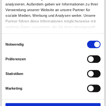
analysieren. Außerdem geben wir Informationen zu Ihrer
Verwendung unserer Website an unsere Partner für
soziale Medien, Werbung und Analysen weiter. Unsere
Partner führen diese Informationen möglicherweise mit
weiteren Daten zusammen, die Sie ihnen bereitgestellt
haben oder die sie im Rahmen Ihrer Nutzung der Dienste
gesammelt haben.
Einwilligungsauswahl
Notwendig
Mitteilungen aus dem Stadtmuseum Wels Nr. 81
Präferenzen
Anbieter:
Stadtmuseum Wels - Burg / Stadtgeschichte
Informationsbroschüre zu Sonderausstellungen und aktuellen
Statistiken
Themen aus dem Bereich des Stadtmuseums Wels.
1945 Kriegsende und Neubeginn in Wels
Marketing
Mitteilungen aus dem Stadtmuseum Wels 2/95 - Nr. 81
Ältere Ausgaben vor 1990 bitte direkt an das Stadtmuseum