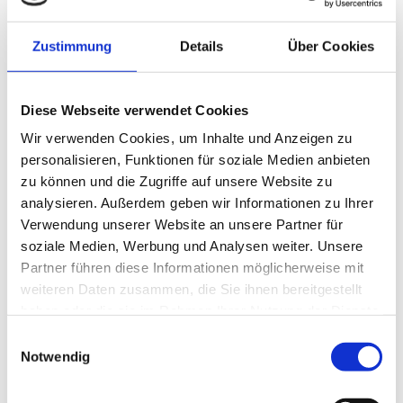
Kons. Freimut Rosenauer
E-Mail: f.rosenauer@aon.at
Zustimmung
Details
Über Cookies
Kuratorin Kulturhaus: Dr.in Verena Traeger
Träger
Diese Webseite verwendet Cookies
Verein Kulturhaus-Stelzhamermuseum Pramet
Wir verwenden Cookies, um Inhalte und Anzeigen zu
personalisieren, Funktionen für soziale Medien anbieten
Informationen zum Museum
zu können und die Zugriffe auf unsere Website zu
analysieren. Außerdem geben wir Informationen zu Ihrer
Lage und Anreise
Verwendung unserer Website an unsere Partner für
Zuordnungen
soziale Medien, Werbung und Analysen weiter. Unsere
Partner führen diese Informationen möglicherweise mit
Ausstellungen
weiteren Daten zusammen, die Sie ihnen bereitgestellt
haben oder die sie im Rahmen Ihrer Nutzung der Dienste
Kulturhaus Stelzhamermuseum Pramet
gesammelt haben.
Einwilligungsauswahl
Notwendig