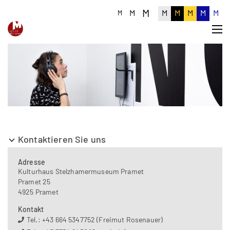
M
M
M
M
M
M
M
M
Kontaktieren Sie uns
Adresse
Kulturhaus Stelzhamermuseum Pramet
Pramet 25
4925 Pramet
Kontakt
Tel.: +43 664 5347752 (Freimut Rosenauer)