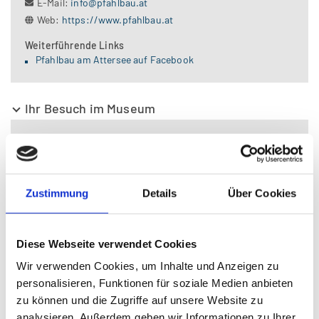
E-Mail:
info@pfahlbau.at
Web:
https://www.pfahlbau.at
Weiterführende Links
Pfahlbau am Attersee auf Facebook
Ihr Besuch im Museum
Öffnungszeiten
frei zugänglich
Pfahlbau-Einbaum-Fahrten sowie private
Zustimmung
Details
Über Cookies
Gruppenführungen sind nach Vereinbarung möglich.
Eintritt
frei
Diese Webseite verwendet Cookies
Auskunft
Wir verwenden Cookies, um Inhalte und Anzeigen zu
Alfons Egger
personalisieren, Funktionen für soziale Medien anbieten
Gerald Egger
zu können und die Zugriffe auf unsere Website zu
Träger
analysieren. Außerdem geben wir Informationen zu Ihrer