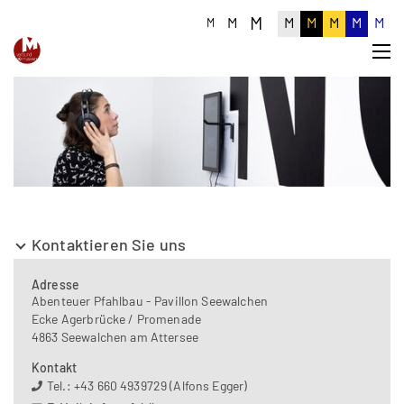
M
M
M
M
M
M
M
M
Kontaktieren Sie uns
Adresse
Abenteuer Pfahlbau - Pavillon Seewalchen
Ecke Agerbrücke / Promenade
4863 Seewalchen am Attersee
Kontakt
Tel.: +43 660 4939729 (Alfons Egger)