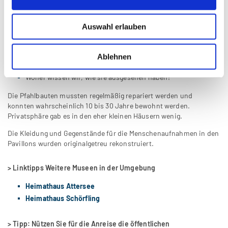
Gab es so etwas wie Freizeit oder war das Leben von
praktischen Tätigkeiten und dem Kampf um das Überleben
Auswahl erlauben
geprägt?
Welche Krankheiten plagten die Menschen und wie alt wurden
sie überhaupt?
Ablehnen
Welchen Schmuck haben die Menschen getragen?
Woher wissen wir, wie sie ausgesehen haben?
Die Pfahlbauten mussten regelmäßig repariert werden und
konnten wahrscheinlich 10 bis 30 Jahre bewohnt werden.
Privatsphäre gab es in den eher kleinen Häusern wenig.
Die Kleidung und Gegenstände für die Menschenaufnahmen in den
Pavillons wurden originalgetreu rekonstruiert.
> Linktipps Weitere Museen in der Umgebung
Heimathaus Attersee
Heimathaus Schörfling
> Tipp: Nützen Sie für die Anreise die öffentlichen