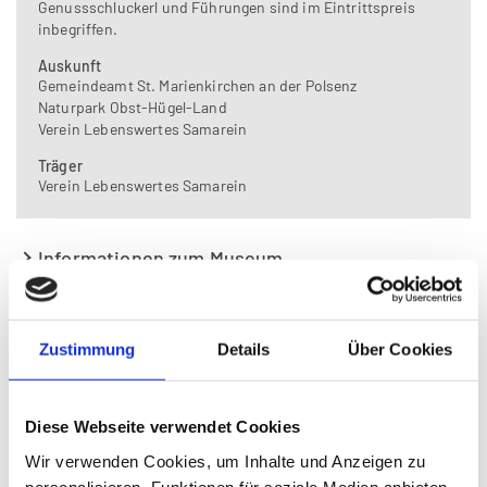
Genussschluckerl und Führungen sind im Eintrittspreis
inbegriffen.
Auskunft
Gemeindeamt St. Marienkirchen an der Polsenz
Naturpark Obst-Hügel-Land
Verein Lebenswertes Samarein
Träger
Verein Lebenswertes Samarein
Informationen zum Museum
Lage und Anreise
Zuordnungen
Zustimmung
Details
Über Cookies
Mostmuseum St. Marienkirchen a.d.P.
Diese Webseite verwendet Cookies
Die Gegend um St. Marienkirchen an der Polsenz ist weitum
bekannt für die gute Qualität des Mostes. Selbst im
Wir verwenden Cookies, um Inhalte und Anzeigen zu
Gemeindewappen weist die Mostpresse auf eine durch das Klima
personalisieren, Funktionen für soziale Medien anbieten