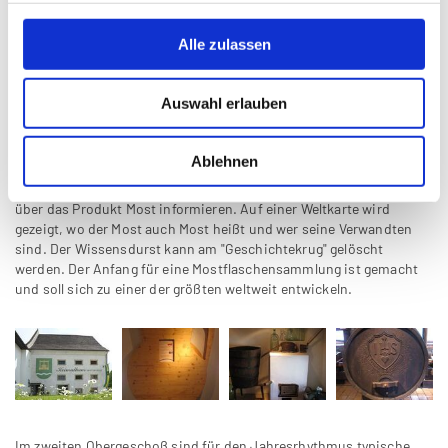
Der Rundgang durch die Ausstellungsräume beginnt im
Alle zulassen
Presshaus: Geräte zur Mosterzeugung aus den letzten drei
Jahrhunderten prägen den Raum. Angefangen von dem alles
dominierenden Rosswalzel, der riesigen Zwangspresse, den
Auswahl erlauben
verschiedenen Obstmühlen bis zu einem 3200 l fassenden
Mostfass sind hier untergebracht. Im ersten Obergeschoß finden
die Besucherinnen und Besucher Wissenswertes über das
Ablehnen
Binderhandwerk, alte Maße und das Leben in den kargen Stuben.
An verschiedenen Informationsständen können sich die Gäste
über das Produkt Most informieren. Auf einer Weltkarte wird
gezeigt, wo der Most auch Most heißt und wer seine Verwandten
sind. Der Wissensdurst kann am "Geschichtekrug" gelöscht
werden. Der Anfang für eine Mostflaschensammlung ist gemacht
und soll sich zu einer der größten weltweit entwickeln.
Im zweiten Obergeschoß sind für den Jahresrhythmus typische