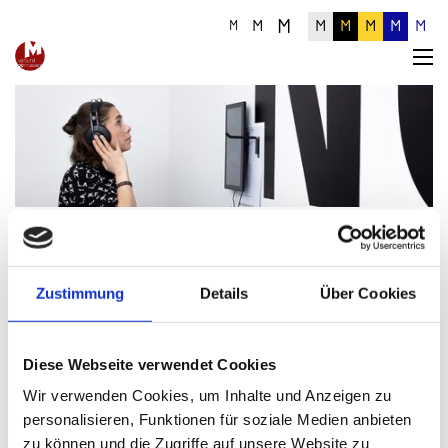
M
M
M
M
M
M
M
M
Produktübersicht - Zahnmuseum. Linzer
Zustimmung
Details
Über Cookies
Museum für Geschichte der Zahnheilkunde
und Zahntechnik
Diese Webseite verwendet Cookies
Wir verwenden Cookies, um Inhalte und Anzeigen zu
personalisieren, Funktionen für soziale Medien anbieten
zu können und die Zugriffe auf unsere Website zu