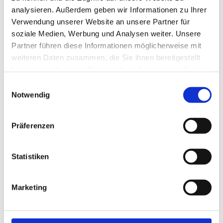
analysieren. Außerdem geben wir Informationen zu Ihrer
Verwendung unserer Website an unsere Partner für
soziale Medien, Werbung und Analysen weiter. Unsere
Partner führen diese Informationen möglicherweise mit
weiteren Daten zusammen, die Sie ihnen bereitgestellt
haben oder die sie im Rahmen Ihrer Nutzung der Dienste
gesammelt haben.
Einwilligungsauswahl
Notwendig
Alles erarbeitet - "Durchgebissen" Lebenschronik
Dentist Ernst Leiss
Präferenzen
Autor: Dr. Wilfried Wolkerstorfer
Verlag: Trauner
Statistiken
Erscheinungsjahr: 2012
Seitenzahl: 128
ISBN 978-3-85499-923-2
Marketing
Detailinfo ...
Anbieter:
Zahnmuseum. Linzer Museum für Geschichte der