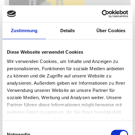
Mitteilungen aus dem Stadtmuseum Wels Nr. 71
Zustimmung
Details
Über Cookies
Informationsbroschüre zu Sonderausstellungen und aktuellen
Themen aus dem Bereich des Stadtmuseums Wels.
Diese Webseite verwendet Cookies
Bohnengeschichten
Wir verwenden Cookies, um Inhalte und Anzeigen zu
personalisieren, Funktionen für soziale Medien anbieten
Mitteilungen aus dem Stadtmuseum Wels 5/93 - Nr. 71
zu können und die Zugriffe auf unsere Website zu
Ältere Ausgaben vor 1990 bitte direkt an das Stadtmuseum
analysieren. Außerdem geben wir Informationen zu Ihrer
wenden!
Verwendung unserer Website an unsere Partner für
Detailinfo ...
soziale Medien, Werbung und Analysen weiter. Unsere
Partner führen diese Informationen möglicherweise mit
Anbieter:
Stadtmuseum Wels - Burg / Stadtgeschichte
weiteren Daten zusammen, die Sie ihnen bereitgestellt
haben oder die sie im Rahmen Ihrer Nutzung der Dienste
EUR
1,50
Stück
*
:
In den Warenkorb
gesammelt haben.
Einwilligungsauswahl
Notwendig