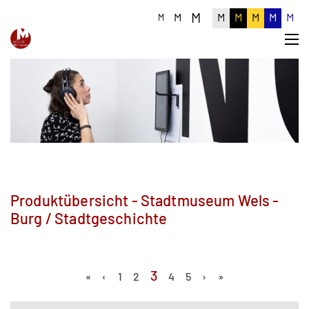
M
M
M
M
M
M
M
M
Produktübersicht - Stadtmuseum Wels -
Burg / Stadtgeschichte
3
«
‹
1
2
4
5
›
»