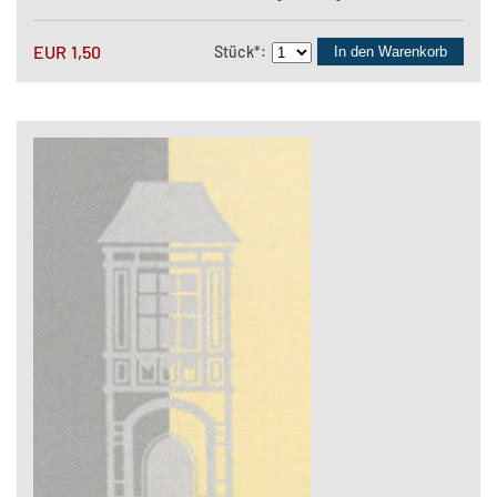
EUR
1,50
Stück
*
:
In den Warenkorb
Newsletter
Presse
Links
Impressum
Datenschutz
AGB
EINE WEBSITE DES VERBUNDES OBERÖSTERREiCHISCHER
MUSEEN
© 2026 Verbund Oberösterreichischer Museen