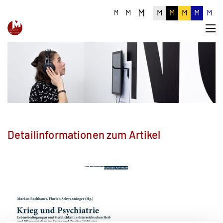
M
M
M
M
M
M
M
M
Detailinformationen zum Artikel