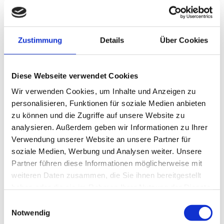
Zustimmung
Details
Über Cookies
Diese Webseite verwendet Cookies
Wir verwenden Cookies, um Inhalte und Anzeigen zu
personalisieren, Funktionen für soziale Medien anbieten
zu können und die Zugriffe auf unsere Website zu
Krieg und Psychiatrie. Lebensbedingungen und
analysieren. Außerdem geben wir Informationen zu Ihrer
Sterblichkeit in österreichischen Heil- und Pflegean...
Verwendung unserer Website an unsere Partner für
Anbieter:
Lern- und Gedenkort Schloss Hartheim
soziale Medien, Werbung und Analysen weiter. Unsere
Partner führen diese Informationen möglicherweise mit
Während des Zweiten Weltkrieges wurden in Heil- und
Pflegeanstalten unzählige PatientInnen von medizinischem
weiteren Daten zusammen, die Sie ihnen bereitgestellt
Personal ermordet.
haben oder die sie im Rahmen Ihrer Nutzung der Dienste
gesammelt haben.
Viele Millionen Menschen verloren während der beiden Weltkriege
Einwilligungsauswahl
gewaltsam ihr Leben oder starben an den Nachwirkungen.
Notwendig
Aber was bedeuteten diese fundamentalen Zäsuren eigentlich für