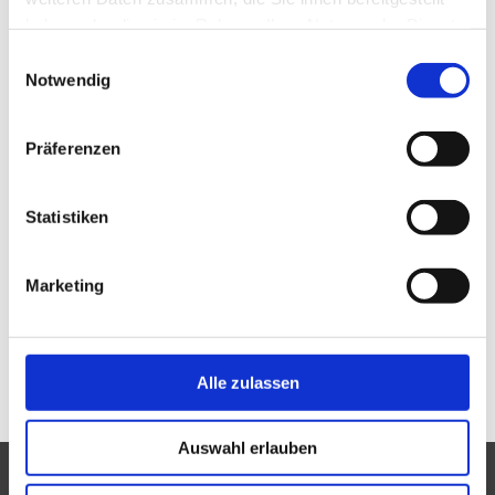
haben oder die sie im Rahmen Ihrer Nutzung der Dienste
gesammelt haben.
Einwilligungsauswahl
Notwendig
CD Rieder Symphonie von Franz Xaver Frenzel
Präferenzen
Anbieter:
Museum Innviertler Volkskundehaus
​CD Rieder Symphonie von Franz Xaver Frenzel. Festliche
Statistiken
Symphonie in B. Brucknerorchester Linz. Dirigent: Dennis Russell
Davies
Marketing
EUR
12,00
Stück
*
:
In den Warenkorb
Zurück
Alle zulassen
Auswahl erlauben
Newsletter
Presse
Links
Impressum
Datenschutz
AGB