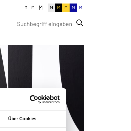
M
M
M
M
M
M
M
M
Über Cookies