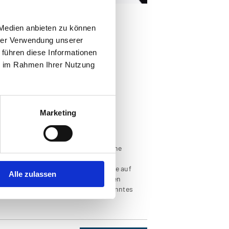
 Medien anbieten zu können
hrer Verwendung unserer
 führen diese Informationen
nsichten
ie im Rahmen Ihrer Nutzung
olkskundehaus
 Innkreis in alten Ansichten.
Marketing
 Europäische Bibliothek ist der kleine
ten Ansichten erschienen.
e bzw. heute stark veränderte Motive auf
Alle zulassen
aus der Zeit von 1880 bis 1960 wurden
n wird viel Interessantes und Unbekanntes