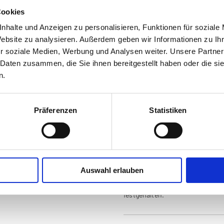
Cookies
nhalte und Anzeigen zu personalisieren, Funktionen für soziale
tailinformationen zum Artikel
Website zu analysieren. Außerdem geben wir Informationen zu I
r soziale Medien, Werbung und Analysen weiter. Unsere Partner
Ried im Innkreis in alten A
 Daten zusammen, die Sie ihnen bereitgestellt haben oder die s
n.
Anbieter:
Museum Innviertler V
Baumgartner, Sieglinde: Ried im
Präferenzen
Statistiken
1. Auflage 2001. 80 Seiten
ISBN 90-288-6677-9
In der Damals-Reihe des Verlages
Bildband Ried im Innkreis in al
80 typische aber auch unbekannt
Auswahl erlauben
Fotografien und Ansichtskarten 
ausgewählt. In den Begleittexte
festgehalten.