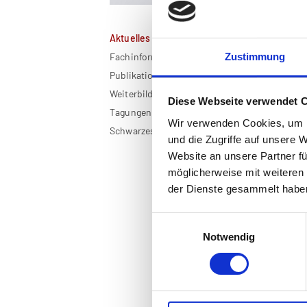
Aktuelles
Ne
Zustimmung
Fachinformationen
Publikationen
Weiterbildung
Die
Diese Webseite verwendet 
Obe
Tagungen
Sta
Wir verwenden Cookies, um I
Schwarzes Brett
der
und die Zugriffe auf unsere 
Ler
Website an unsere Partner fü
für
möglicherweise mit weiteren
und
der Dienste gesammelt habe
Die
kom
Einwilligungsauswahl
Adr
Notwendig
Fal
Qua
Sie 
vom
und