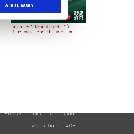
Alle zulassen
Cover der 4. Neuauflage der OÖ
Museumskarte (c) erblehner.com
t
Presse
Links
Impressum
Datenschutz
AGB