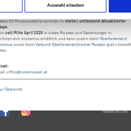
Auswahl erlauben
nso wie für individuelle Besuche.
r
Verbund Oberösterreichischer Museen
veröffentlichte die überaus
iebte OÖ Museumskarte nunmehr in
vierter, umfassend aktualisierter
lage.
 ist
seit Mitte April 2026
in vielen Museen und Sammlungen in
rösterreich kostenlos erhältlich und kann zudem beim
Oberösterreich
rismus
sowie beim
Verbund Oberösterreichischer Museen
gratis bestell
den.
takt:
ail:
office@ooemuseen.at
ur Übersicht
Newsletter