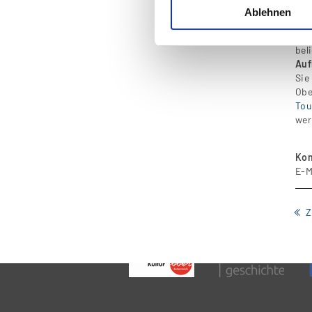
Ablehnen
ebe
De
bel
Auf
Sie
Obe
Tou
wer
Kon
E-M
Z