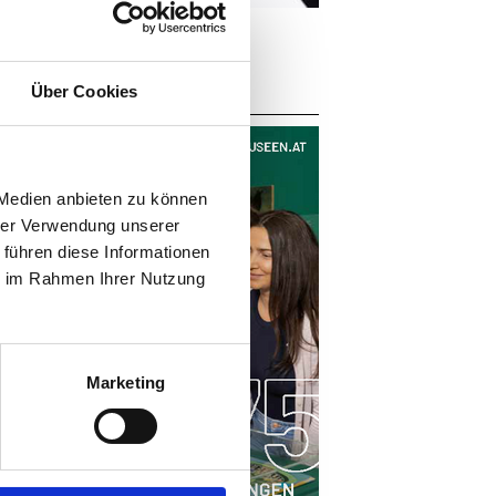
 2026
Über Cookies
en
 Medien anbieten zu können
hrer Verwendung unserer
 führen diese Informationen
ie im Rahmen Ihrer Nutzung
en
e
Marketing
u -
e