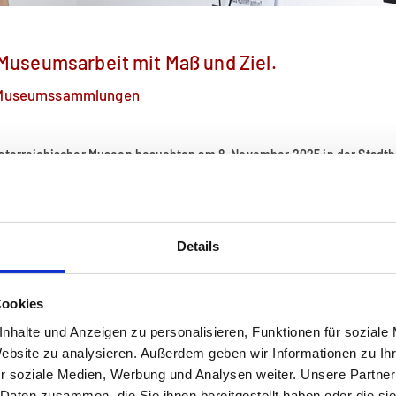
Museumsarbeit mit Maß und Ziel.
n Museumssammlungen
österreichischer Museen besuchten am 8. November 2025 in der Stadth
iel - Sammlungen dokumentieren, pflegen und weiterentwickeln
" widmete
undlegenden Thema der Museumsarbeit: den Sammlungen als Herzstück
Details
en
ß und Ziel. Fachtagung in Enns widmete sich den Museumssammlungen
Cookies
nhalte und Anzeigen zu personalisieren, Funktionen für soziale
Website zu analysieren. Außerdem geben wir Informationen zu I
r soziale Medien, Werbung und Analysen weiter. Unsere Partner
 Daten zusammen, die Sie ihnen bereitgestellt haben oder die s