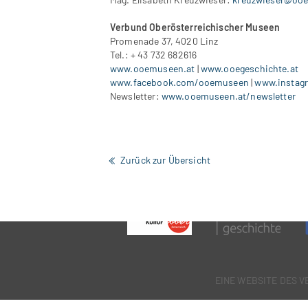
Verbund Oberösterreichischer Museen
Promenade 37, 4020 Linz
Tel.: + 43 732 682616
www.ooemuseen.at
|
www.ooegeschichte.at
www.facebook.com/ooemuseen
|
www.instag
Newsletter:
www.ooemuseen.at/newsletter
Zurück zur Übersicht
EINE WEBSITE DES 