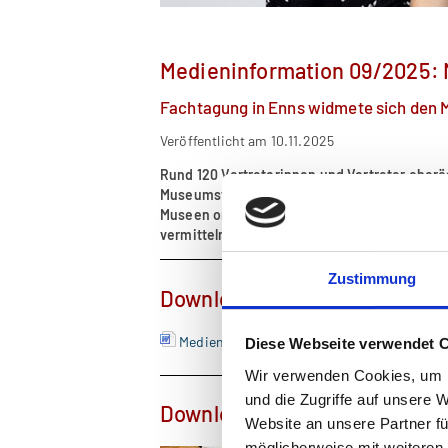
Medieninformation 09/2025: 
Fachtagung in Enns widmete sich de
Veröffentlicht am 10.11.2025
Rund 120 Vertreterinnen und Vertreter ober
Museumstag. Unter dem Motto "
Mit Maß und Z
Museen organisierte Jahrestagung einem gr
vermittelnder Tätigkeit.
Zustimmung
Download Presseinformation
Medieninformation: Museumsarbeit mit Ma
Diese Webseite verwendet 
Wir verwenden Cookies, um I
und die Zugriffe auf unsere 
Download Pressebilder
Website an unsere Partner fü
möglicherweise mit weiteren