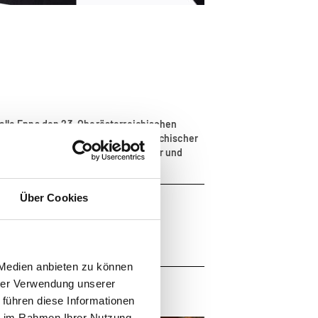
alle Enns den 23. Oberösterreichischen
 sich die vom Verbund Oberösterreichischer
 wissenschaftlicher, kuratorischer und
Über Cookies
. | WORD
(48 KB)
 Medien anbieten zu können
hrer Verwendung unserer
 führen diese Informationen
ie im Rahmen Ihrer Nutzung