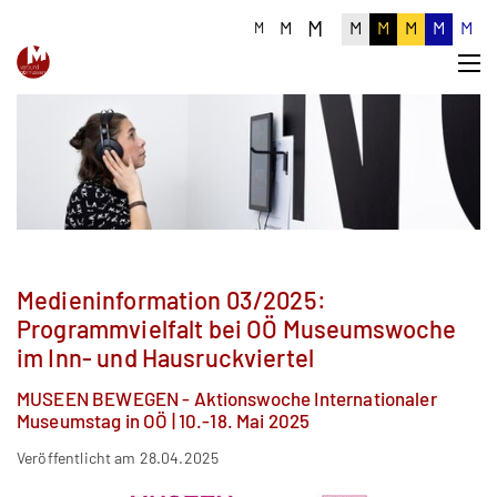
M
M
M
M
M
M
M
M
Medieninformation 03/2025:
Programmvielfalt bei OÖ Museumswoche
im Inn- und Hausruckviertel
MUSEEN BEWEGEN - Aktionswoche Internationaler
Museumstag in OÖ | 10.-18. Mai 2025
Veröffentlicht am 28.04.2025