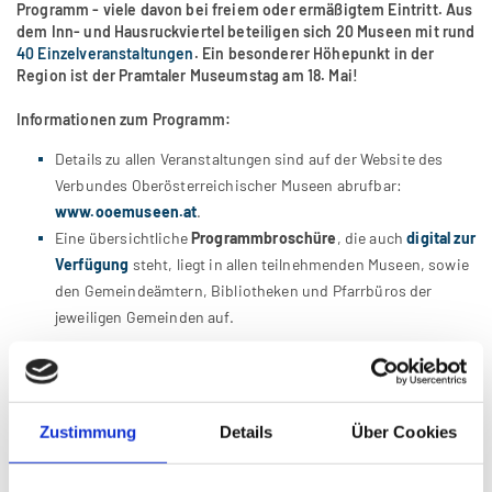
Programm - viele davon bei freiem oder ermäßigtem Eintritt. Aus
dem Inn- und Hausruckviertel beteiligen sich 20 Museen mit rund
40 Einzelveranstaltungen
. Ein besonderer Höhepunkt in der
Region ist der Pramtaler Museumstag am 18. Mai!
Informationen zum Programm:
Details zu allen Veranstaltungen sind auf der Website des
Verbundes Oberösterreichischer Museen abrufbar:
www.ooemuseen.at
.
Eine übersichtliche
Programmbroschüre
, die auch
digital zur
Verfügung
steht, liegt in allen teilnehmenden Museen, sowie
den Gemeindeämtern, Bibliotheken und Pfarrbüros der
jeweiligen Gemeinden auf.
Download Presseinformationen
Zustimmung
Details
Über Cookies
Presseinformation Bezirke Braunau & Ried | Aktionswoche
Internationaler Museumstag in OÖ | 10.-18. Mai 2025
(49 KB)