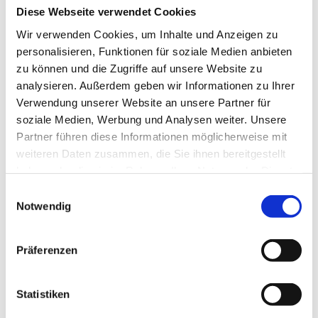
Presseinformation Bezirke Schärding, Grieskirchen, Eferding |
Diese Webseite verwendet Cookies
Aktionswoche Internationaler Museumstag in OÖ | 10.-18. Mai 2025
(51 KB)
Wir verwenden Cookies, um Inhalte und Anzeigen zu
personalisieren, Funktionen für soziale Medien anbieten
zu können und die Zugriffe auf unsere Website zu
Pressebilder Museen im Innviertel -
analysieren. Außerdem geben wir Informationen zu Ihrer
Bezirke Braunau und Ried
Verwendung unserer Website an unsere Partner für
soziale Medien, Werbung und Analysen weiter. Unsere
Partner führen diese Informationen möglicherweise mit
weiteren Daten zusammen, die Sie ihnen bereitgestellt
haben oder die sie im Rahmen Ihrer Nutzung der Dienste
gesammelt haben.
Einwilligungsauswahl
Notwendig
Präferenzen
Pressebilder Museen im Inn- und
Statistiken
Hausruckviertel - Bezirke Schärding,