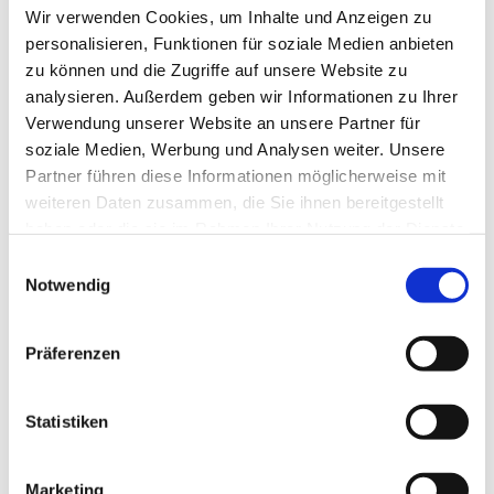
nach dem Tod des Sammlers und seiner Witwe. Heute bewahrt die
Wir verwenden Cookies, um Inhalte und Anzeigen zu
Grafische Sammlung des Landes Oberösterreich mehr als 1.000
personalisieren, Funktionen für soziale Medien anbieten
Zeichnungen und Druckgrafiken aus den Kastner-Schenkungen.
zu können und die Zugriffe auf unsere Website zu
Aufgrund ihrer Lichtempfindlichkeit können viele dieser Werke nur
analysieren. Außerdem geben wir Informationen zu Ihrer
selten gezeigt werden.
Verwendung unserer Website an unsere Partner für
Die Sonderausstellung
Grafische Schätze aus der Sammlung
soziale Medien, Werbung und Analysen weiter. Unsere
Kastner
zeigt im
Schlossmuseum Linz
erstmals alle Grafiken aus
Partner führen diese Informationen möglicherweise mit
diesem Vermächtnis von 1975 in ihrer Gesamtheit. Ihre
weiteren Daten zusammen, die Sie ihnen bereitgestellt
Präsentation vom
10. Juli bis zum 11. Oktober 2026
eröffnet
haben oder die sie im Rahmen Ihrer Nutzung der Dienste
seltene Einblicke in einen ansonsten verborgenen Teil der
Sammlung.
gesammelt haben.
Einwilligungsauswahl
Notwendig
Präferenzen
Statistiken
Marketing