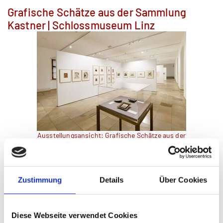
Grafische Schätze aus der Sammlung
Kastner | Schlossmuseum Linz
Ausstellungsansicht: Grafische Schätze aus der
Sammlung Kastner (c) Schlossmuseum Linz,
Michael Maritsch
1975 erhielt das OÖ. Landesmuseum durch die Zuwendung des
Zustimmung
Details
Über Cookies
Juristen Dr. Walther Kastner einen
bedeutenden Zuwachs an Gemälden, Skulpturen und Grafiken. Von
Beginn an war an diese Schenkung eine Bedingung geknüpft - die
Sammlung sollte als geschlossenes Ensemble bewahrt und
Diese Webseite verwendet Cookies
regelmäßig präsentiert werden. Weitere Überlassungen folgten