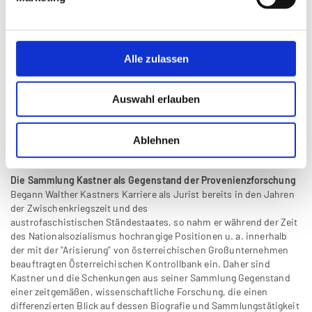
Ausstellungsansicht: Grafische Schätze aus der
Sammlung Kastner (c) Schlossmuseum Linz,
Michael Maritsch
Alle zulassen
Die Schwerpunkte der Schau liegen vorwiegend beim
Wiener
Biedermeier und im 19.
Jahrhundert.
Die Zeichnungen zeigen
romantische Landschaften, Porträts und Genreszenen von
Auswahl erlauben
namhaften Künstlern wie der Familie von Alt, Joseph Kriehuber
oder Moritz von Schwind. Diese wechseln sich ab mit großen
Namen der Jahrhundertwende und des 20. Jahrhunderts. Dazu
Ablehnen
gehören Gustav Klimt, Egon Schiele, Oskar Kokoschka und Alfred
Kubin.
Die Sammlung Kastner als Gegenstand der Provenienzforschung
Begann Walther Kastners Karriere als Jurist bereits in den Jahren
der Zwischenkriegszeit und des
austrofaschistischen Ständestaates, so nahm er während der Zeit
des Nationalsozialismus hochrangige Positionen u. a. innerhalb
der mit der "Arisierung" von österreichischen Großunternehmen
beauftragten Österreichischen Kontrollbank ein. Daher sind
Kastner und die Schenkungen aus seiner Sammlung Gegenstand
einer zeitgemäßen, wissenschaftliche Forschung, die einen
differenzierten Blick auf dessen Biografie und Sammlungstätigkeit