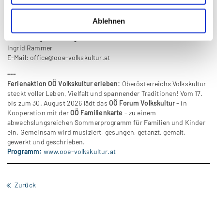
Kirchenplatz 1, 4223 Katsdorf
Ablehnen
Materialbeitrag:
3,00 EUR
Anmeldung bis 19. August 2026:
Ingrid Rammer
E-Mail:
office@ooe-volkskultur.at
---
Ferienaktion OÖ Volkskultur erleben:
Oberösterreichs Volkskultur
steckt voller Leben, Vielfalt und spannender Traditionen! Vom 17.
bis zum 30. August 2026 lädt das
OÖ Forum Volkskultur
- in
Kooperation mit der
OÖ Familienkarte
- zu einem
abwechslungsreichen Sommerprogramm für Familien und Kinder
ein. Gemeinsam wird musiziert, gesungen, getanzt, gemalt,
gewerkt und geschrieben.
Programm:
www.ooe-volkskultur.at
Zurück