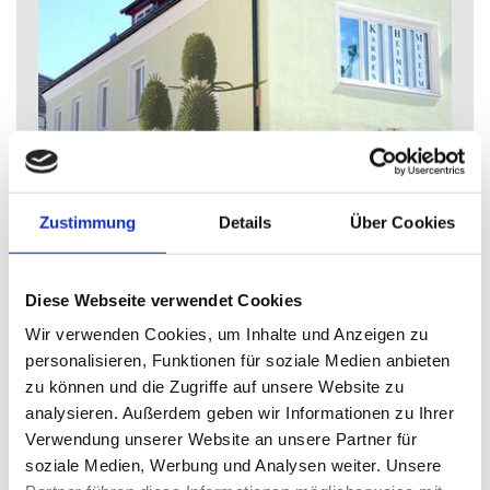
Zustimmung
Details
Über Cookies
Karden- und Heimatmuseum Katsdorf
Kirchenplatz 1, 4223 Katsdorf
Kontakt
Diese Webseite verwendet Cookies
Tel.: +43 681 10216648
Wir verwenden Cookies, um Inhalte und Anzeigen zu
E-Mail:
hvkatsdorf@gmx.at
personalisieren, Funktionen für soziale Medien anbieten
Web:
https://www.museum-katsdorf.at/
zu können und die Zugriffe auf unsere Website zu
analysieren. Außerdem geben wir Informationen zu Ihrer
OÖ Volkskultur erleben: Happy Painting -
Verwendung unserer Website an unsere Partner für
Kreatives Malen | Karden- und
soziale Medien, Werbung und Analysen weiter. Unsere