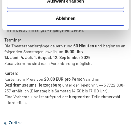
Siedlung am Innufer? Warum
Auswahl erlauben
stolperte einige Jahrhunderte später ein Mann über seinen eigenen
Bart? Wie schützte man sich mit einem Aststück in der
Ablehnen
Hosentasche gegen Hexenschuss? Und was hat eine Braunauer
Reederei-Familie mit Napoleon zu tun? Finden Sie es heraus - bei
Ihrem Besuch in längst vergangenen Zeiten!
Termine:
Die Theaterspaziergänge dauern rund
60 Minuten
und beginnen an
folgenden Samstagen jeweils um
15:00 Uhr:
13. Juni, 4. Juli, 1. August, 12. September 2026
Zusatztermine sind nach Vereinbarung möglich.
Karten:
Karten zum Preis von
20,00 EUR pro Person
sind im
Bezirksmuseums Herzogsburg
unter der Telefonnr. +43 7722 808-
237 erhältlich (Dienstag bis Samstag 14:30 bis 17:00 Uhr).
Eine Vorbestellung ist aufgrund der
begrenzten Teilnehmerzahl
erforderlich.
Zurück