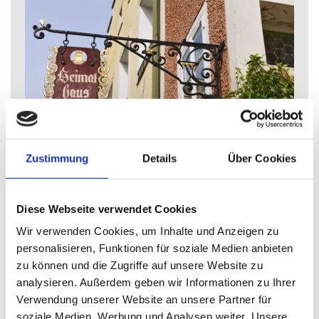
Heimathaus Braunau mit Glockengießerei
Zustimmung
Details
Über Cookies
Johann Fischer-Gasse 18, 5280 Braunau am Inn
Kontakt
Tel.: +43 7722 808-237
Diese Webseite verwendet Cookies
E-Mail:
bezirksmuseum@braunau.ooe.gv.at
Wir verwenden Cookies, um Inhalte und Anzeigen zu
Web:
https://www.braunau.at/museen
personalisieren, Funktionen für soziale Medien anbieten
zu können und die Zugriffe auf unsere Website zu
analysieren. Außerdem geben wir Informationen zu Ihrer
Zu Besuch in der Vergangenheit. Ein
Verwendung unserer Website an unsere Partner für
Theaterspaziergang durch die Geschichte
soziale Medien, Werbung und Analysen weiter. Unsere