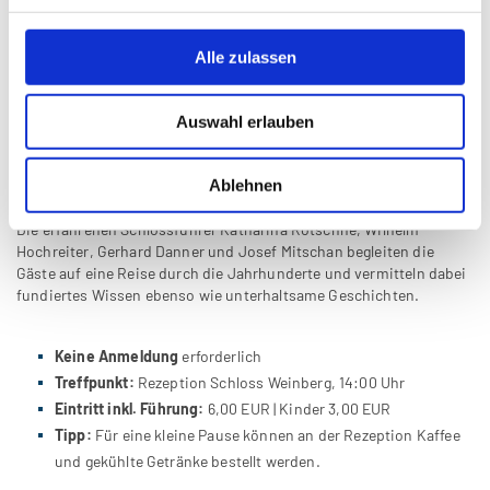
Kleingruppen
öffentliche Führungen
durch das
Schloss Weinberg
in Kefermarkt angeboten.
Alle zulassen
Der rund
75-minütige Rundgang
führt durch die gesamte
Schlossanlage und bietet spannende Einblicke in ihre wechselvolle
Auswahl erlauben
Geschichte. Zu den Höhepunkten der Führung zählen die
prachtvollen Prunkräume sowie die Besteigung des 45 Meter
hohen Schlossturms. Von dort eröffnet sich ein beeindruckender
Ablehnen
Blick über das malerische Hügelland des Mühlviertels.
Die erfahrenen Schlossführer Katharina Rotschne, Wilhelm
Hochreiter, Gerhard Danner und Josef Mitschan begleiten die
Gäste auf eine Reise durch die Jahrhunderte und vermitteln dabei
fundiertes Wissen ebenso wie unterhaltsame Geschichten.
Keine Anmeldung
erforderlich
Treffpunkt:
Rezeption Schloss Weinberg, 14:00 Uhr
Eintritt inkl. Führung:
6,00 EUR | Kinder 3,00 EUR
Tipp:
Für eine kleine Pause können an der Rezeption Kaffee
und gekühlte Getränke bestellt werden.