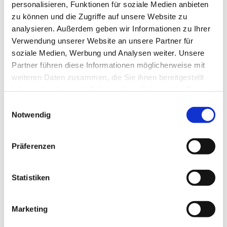
personalisieren, Funktionen für soziale Medien anbieten
Öffentliche Schlossführung | Schloss
zu können und die Zugriffe auf unsere Website zu
Weinberg Kefermarkt
analysieren. Außerdem geben wir Informationen zu Ihrer
Rundgang/Wanderung
,
Vermittlungsangebot
Verwendung unserer Website an unsere Partner für
soziale Medien, Werbung und Analysen weiter. Unsere
Partner führen diese Informationen möglicherweise mit
weiteren Daten zusammen, die Sie ihnen bereitgestellt
haben oder die sie im Rahmen Ihrer Nutzung der Dienste
gesammelt haben.
Einwilligungsauswahl
Notwendig
Präferenzen
Die Schlossführer sowie Leiter Markus
Ladendorfer (l.) freuen sich auf viele
Statistiken
Gäste bei den Freitagsführungen durch
Schloss Weinberg. (c) Bildungsschlösser
OÖ
Marketing
Von Anfang Mai bis Ende Oktober werden - jeweils am
Freitagnachmittag um 14:00 Uhr
- für Einzelpersonen und