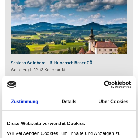
Schloss Weinberg - Bildungsschlösser OÖ
Weinberg 1, 4292 Kefermarkt
Kontakt
Tel.: +43 732 7720-51100
E-Mail:
schloss-weinberg.post@ooe.gv.at
Zustimmung
Details
Über Cookies
Web:
https://bildungsschloesser.at/weinberg
Barrierefreier Museumsbesuch
Bauliche Barrierefreiheit
Diese Webseite verwendet Cookies
Wir verwenden Cookies, um Inhalte und Anzeigen zu