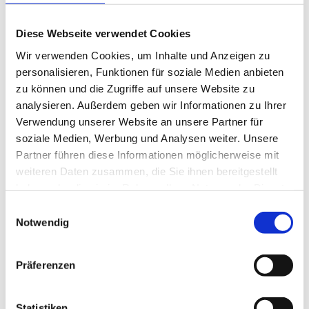
Diese Webseite verwendet Cookies
Wir verwenden Cookies, um Inhalte und Anzeigen zu
personalisieren, Funktionen für soziale Medien anbieten
zu können und die Zugriffe auf unsere Website zu
analysieren. Außerdem geben wir Informationen zu Ihrer
Verwendung unserer Website an unsere Partner für
soziale Medien, Werbung und Analysen weiter. Unsere
Partner führen diese Informationen möglicherweise mit
Das Diamantgewölbe erhält seinen Namen
durch die einzigartige Deckenstruktur, die mit
weiteren Daten zusammen, die Sie ihnen bereitgestellt
diamantförmigen Ornamenten bedeckt ist. (c)
haben oder die sie im Rahmen Ihrer Nutzung der Dienste
HSCG
gesammelt haben.
Einwilligungsauswahl
Bei einer
Großen Schlossführung
lernen Besucherinnen und
Notwendig
Besucher Schloss Greinburg näher kennen und können in die
Geschichte des Anwesens und der heutigen Besitzerfamilie
eintauchen.
Präferenzen
Die Große Schlossführung wird als Fortsetzung der Kleinen
Schlossführung angeboten, wobei Besucherinnen und Besucher
zusätzlich in die wundervoll ausgestatteten
herzoglichen
Statistiken