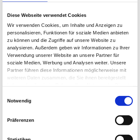
Diese Webseite verwendet Cookies
Wir verwenden Cookies, um Inhalte und Anzeigen zu
personalisieren, Funktionen für soziale Medien anbieten
zu können und die Zugriffe auf unsere Website zu
analysieren. Außerdem geben wir Informationen zu Ihrer
Verwendung unserer Website an unsere Partner für
soziale Medien, Werbung und Analysen weiter. Unsere
Partner führen diese Informationen möglicherweise mit
Das Diamantgewölbe erhält seinen Namen
durch die einzigartige Deckenstruktur, die mit
weiteren Daten zusammen, die Sie ihnen bereitgestellt
diamantförmigen Ornamenten bedeckt ist. (c)
haben oder die sie im Rahmen Ihrer Nutzung der Dienste
HSCG
gesammelt haben.
Einwilligungsauswahl
Bei einer
Großen Schlossführung
lernen Besucherinnen und
Notwendig
Besucher Schloss Greinburg näher kennen und können in die
Geschichte des Anwesens und der heutigen Besitzerfamilie
eintauchen.
Präferenzen
Die Große Schlossführung wird als Fortsetzung der Kleinen
Schlossführung angeboten, wobei Besucherinnen und Besucher
zusätzlich in die wundervoll ausgestatteten
herzoglichen
Statistiken