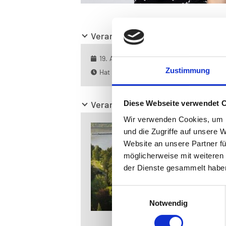
Veranstaltungstermin
19. Aug. 2026, 11:00 Uhr - 12:15 Uhr
Zustimmung
Hat noch nicht begonnen
Veranstalter
Diese Webseite verwendet 
Wir verwenden Cookies, um I
und die Zugriffe auf unsere 
Website an unsere Partner fü
möglicherweise mit weiteren
der Dienste gesammelt habe
Einwilligungsauswahl
Notwendig