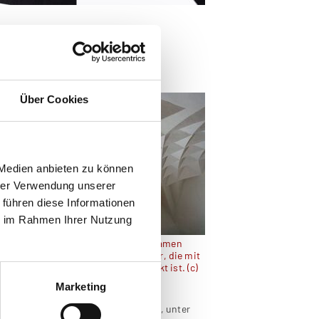
urg
Über Cookies
 Medien anbieten zu können
hrer Verwendung unserer
 führen diese Informationen
ie im Rahmen Ihrer Nutzung
Das Diamantgewölbe erhält seinen Namen
durch die einzigartige Deckenstruktur, die mit
diamantförmigen Ornamenten bedeckt ist. (c)
HSCG
Marketing
 I. und seine Nachfolger vorgestellt, unter