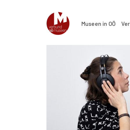
Museen in OÖ
Ve