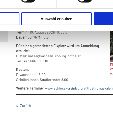
denen sich auch Prinz Albert und Queen Victoria befinden.
Teil der Führung sind:
Arkadenhof, Diamantgewölbe,
Sala Terrena, Großer Rittersaal, Schlosskapelle und
Auswahl erlauben
Festräume der Familie Sachsen-Coburg und Gotha
Termin:
19. August 2026, 11:00 Uhr
Dauer:
ca. 75 Minuten
Für einen garantierten Fixplatz wird um Anmeldung
ersucht:
E-Mail:
kasse@sachsen-coburg-gotha.at
Tel.: +43 664 9861981
E
v
Kosten:
a
Erwachsene: 13,00
Schüler/inner, Studierende: 8,00
Weitere Termine:
www.schloss-greinburg.at/fuehrungskale
Zurück