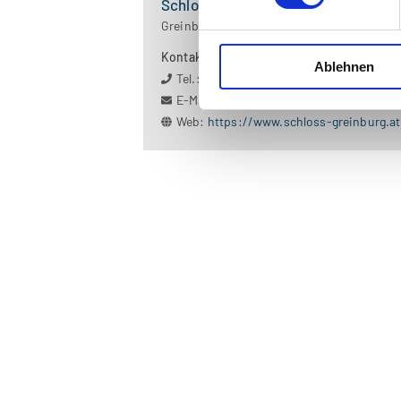
Schloss Greinburg
Greinburg 1, 4360 Grein
Kontakt
Ablehnen
Tel.: +43 7268 7007-18 (Kassa)
E-Mail:
mail@schloss-greinburg.at
Web:
https://www.schloss-greinburg.at