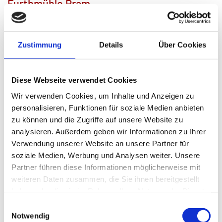
Furthmühle Pram
Handwerksvorführung
,
Vermittlungsangebot
Bei der Veranstaltungsreihe
Zustimmung
Details
Über Cookies
"Kunst | kennen | lernen"
im
Diese Webseite verwendet Cookies
Wir verwenden Cookies, um Inhalte und Anzeigen zu
personalisieren, Funktionen für soziale Medien anbieten
zu können und die Zugriffe auf unsere Website zu
analysieren. Außerdem geben wir Informationen zu Ihrer
Verwendung unserer Website an unsere Partner für
soziale Medien, Werbung und Analysen weiter. Unsere
Partner führen diese Informationen möglicherweise mit
weiteren Daten zusammen, die Sie ihnen bereitgestellt
Mystische Wesen (c) Josef Floss
haben oder die sie im Rahmen Ihrer Nutzung der Dienste
Freilichtmuseum Furthmühle Pram
haben Interessierte die
gesammelt haben.
Einwilligungsauswahl
Gelegenheit, Kunstschaffenden bei ihrer faszinierenden Arbeit
Notwendig
über die Schulter zu schauen.