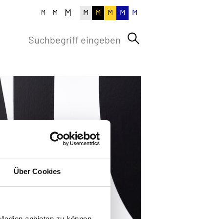
M
M
M
M
M
M
M
M
Über Cookies
 Medien anbieten zu können