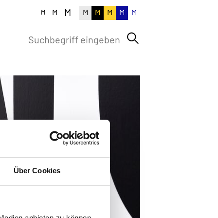
M
M
M
M
M
M
M
M
Über Cookies
 Medien anbieten zu können