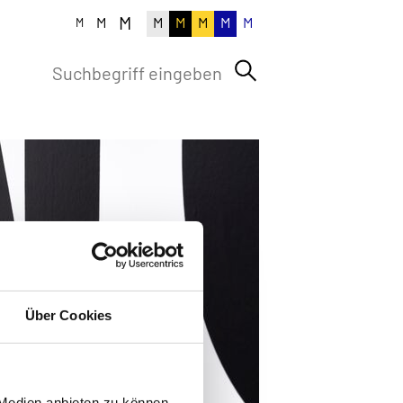
M
M
M
M
M
M
M
M
Über Cookies
 Medien anbieten zu können