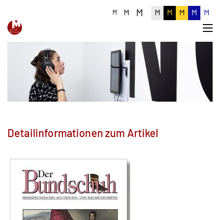
M
M
M
M
M
M
M
M
Detailinformationen zum Artikel