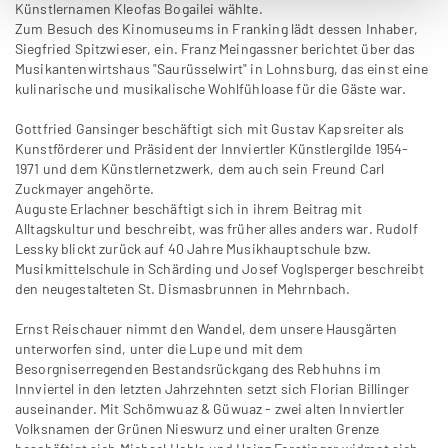
Künstlernamen Kleofas Bogailei wählte.
Zum Besuch des Kinomuseums in Franking lädt dessen Inhaber,
Siegfried Spitzwieser, ein. Franz Meingassner berichtet über das
Musikantenwirtshaus "Saurüsselwirt" in Lohnsburg, das einst eine
kulinarische und musikalische Wohlfühloase für die Gäste war.
Gottfried Gansinger beschäftigt sich mit Gustav Kapsreiter als
Kunstförderer und Präsident der Innviertler Künstlergilde 1954-
1971 und dem Künstlernetzwerk, dem auch sein Freund Carl
Zuckmayer angehörte.
Auguste Erlachner beschäftigt sich in ihrem Beitrag mit
Alltagskultur und beschreibt, was früher alles anders war. Rudolf
Lessky blickt zurück auf 40 Jahre Musikhauptschule bzw.
Musikmittelschule in Schärding und Josef Voglsperger beschreibt
den neugestalteten St. Dismasbrunnen in Mehrnbach.
Ernst Reischauer nimmt den Wandel, dem unsere Hausgärten
unterworfen sind, unter die Lupe und mit dem
Besorgniserregenden Bestandsrückgang des Rebhuhns im
Innviertel in den letzten Jahrzehnten setzt sich Florian Billinger
auseinander. Mit Schömwuaz & Güwuaz - zwei alten Innviertler
Volksnamen der Grünen Nieswurz und einer uralten Grenze