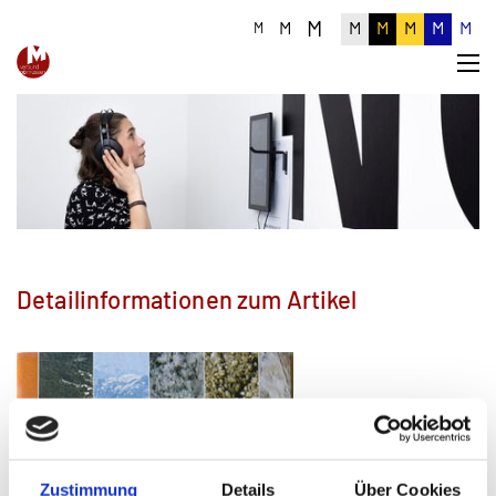
M
M
M
M
M
M
M
M
Detailinformationen zum Artikel
Zustimmung
Details
Über Cookies