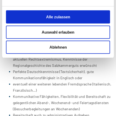
Profil:
Abgeschlossenes Studium eines geistes- oder
kulturwissenschaftlichen Faches mit Schwerpunkt
Alle zulassen
Zeitgeschichte
Pädagogische Erfahrung im Umgang mit Jugendlichen
Auswahl erlauben
erwünscht
Kenntnisse der NS-Geschichte und Erinnerungskultur sowie
der österreichischen politischen Geschichte des 20.
Ablehnen
Jahrhunderts bis zur Gegenwart, Kenntnisse bezüglich des
aktuellen Rechtsextremismus, Kenntnisse der
Regionalgeschichte des Salzkammerguts erwünscht
Perfekte Deutschkenntnisse (Textsicherheit), gute
Kommunikationsfähigkeit in Englisch oder
eventuell einer weiteren lebenden Fremdsprache (Italienisch,
Französisch…)
Kommunikative Fähigkeiten, Flexibilität und Bereitschaft zu
gelegentlichen Abend-, Wochenend- und Feiertagsdiensten
(Besucherbegleitungen an Wochenenden)
Bereitschaft auch zu administrativen Aufgaben