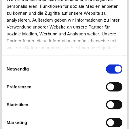
Ende der Bewerbungsfrist:
1. September 2026
personalisieren, Funktionen für soziale Medien anbieten
Entlohnung:
€ 2.737,70 brutto (Angestelltenverhältnis)
zu können und die Zugriffe auf unsere Website zu
analysieren. Außerdem geben wir Informationen zu Ihrer
Aufgaben:
Verwendung unserer Website an unsere Partner für
soziale Medien, Werbung und Analysen weiter. Unsere
Pädagogische Betreuung von Schüler*innen und
Partner führen diese Informationen möglicherweise mit
Besuchergruppen in Workshops und
weiteren Daten zusammen, die Sie ihnen bereitgestellt
kommunikationsorientierten Begleitungen
haben oder die sie im Rahmen Ihrer Nutzung der Dienste
Betreuung von Angehörigen von KZ-Opfern und KZ-
gesammelt haben.
Einwilligungsauswahl
Überlebenden
Notwendig
Betreuungsaufgaben im Archiv und der Bibliothek
Verfassen von wissenschaftlichen Aufsätzen für das
Periodikum des Vereins
Präferenzen
Wissenschaftliche Recherche zeitgeschichtlicher Inhalte
Mitarbeit bei der Betreuung der Homepage des Vereins
Statistiken
Mitarbeit bei der Weiterentwicklung bestehender Angebote
(Ausstellungen und Workshops)
Administrative Aufgaben inkl. Buch-, Ticketverkauf
Marketing