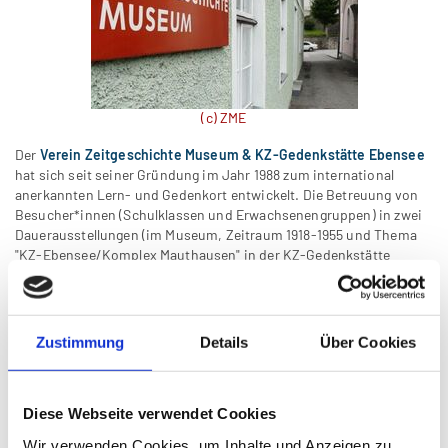
(c) ZME
Der
Verein Zeitgeschichte Museum & KZ-Gedenkstätte Ebensee
hat sich seit seiner Gründung im Jahr 1988 zum international
anerkannten Lern- und Gedenkort entwickelt. Die Betreuung von
Besucher*innen (Schulklassen und Erwachsenengruppen) in zwei
Dauerausstellungen (im Museum, Zeitraum 1918-1955 und Thema
"KZ-Ebensee/Komplex Mauthausen" in der KZ-Gedenkstätte
Ebensee) mit Bibliothek und Archiv, die Organisation von
wissenschaftlichen Vorlesungen und die Herausgabe einer
Zeitschrift sind Arbeitsschwerpunkte.
Zustimmung
Details
Über Cookies
Ab
1. Oktober 2026
wird eine Mitarbeiterin oder ein Mitarbeiter für
das kleine Team gesucht.
Beschäftigung im Ausmaß von
35 Wochenstunden.
Diese Webseite verwendet Cookies
Eintrittstermin:
Oktober 2026
Befristung:
keine, jedoch 1 Monat Probezeit
Wir verwenden Cookies, um Inhalte und Anzeigen zu