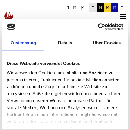
M
M
M
M
M
M
M
M
Zustimmung
Details
Über Cookies
Diese Webseite verwendet Cookies
Wir verwenden Cookies, um Inhalte und Anzeigen zu
Gewürzregal abzugeben
personalisieren, Funktionen für soziale Medien anbieten
zu können und die Zugriffe auf unsere Website zu
Veröffentlicht am 05.05.2026
analysieren. Außerdem geben wir Informationen zu Ihrer
Folgender
Verwendung unserer Website an unsere Partner für
Einrichtungsgegenstand wird
soziale Medien, Werbung und Analysen weiter. Unsere
an Museen abgegeben:
Partner führen diese Informationen möglicherweise mit
Gewürzregal (siehe Bild)
weiteren Daten zusammen, die Sie ihnen bereitgestellt
Zustand: zwei Deckel sind
haben oder die sie im Rahmen Ihrer Nutzung der Dienste