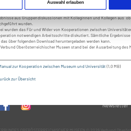
Auswahl erlauben
tellt wurde das Manual auf Grundlage bestehender Literatur zum Koop
lischsprachiger) Leitfäden von Museen mit Einrichtungen im Bereich de
ebnisse aus Gruppendiskussionen mit Kolleginnen und Kollegen aus ob
chgeführt wurden.
ei wurden das Für und Wider von Kooperationen zwischen Universitäte
peration notwendigen Arbeitsschritte diskutiert. Sämtliche Ergebnisse
, das über folgenden Download heruntergeladen werden kann.
 Verbund Oberösterreichischer Museen stand bei der Ausarbeitung des M
Manual zur Kooperation zwischen Museum und Universität
(1,0 MB)
urück zur Übersicht
Newsletter
VERBUNDES OBERÖSTERREiCHISCHER MUSEEN
© 2026 Verbund Oberöst