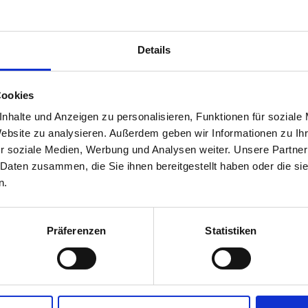
nual Universitäten und Museen
Details
ual zur Anbahnung und Durchführung von Kooperationen zwischen Mu
Cookies
e Zusammenarbeit zwischen Universitäten und Museen klingt auf den erst
nhalte und Anzeigen zu personalisieren, Funktionen für soziale
h in der Realität aber meist komplex oder scheint zum Teil gar nicht mögl
Website zu analysieren. Außerdem geben wir Informationen zu I
 Universität Mozarteum und die Kunstuniversität Linz haben es sich da
r soziale Medien, Werbung und Analysen weiter. Unsere Partner
senstransferzentrums West zur Aufgabe gemacht, ein Manual zu erstel
 Daten zusammen, die Sie ihnen bereitgestellt haben oder die s
 Kooperationen zwischen Universitäten und Museen Hilfestellung zu bie
n.
Präferenzen
Statistiken