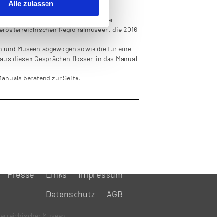
Alle zulassen
erationsmanagement und (meist
r höheren Bildung sowie auf Basis der
erösterreichischen Regionalmuseen, die 2016
n und Museen abgewogen sowie die für eine
 aus diesen Gesprächen flossen in das Manual
anuals beratend zur Seite.
Presse
Links
Impressum
Datenschutz
AGB
erreichischer Museen