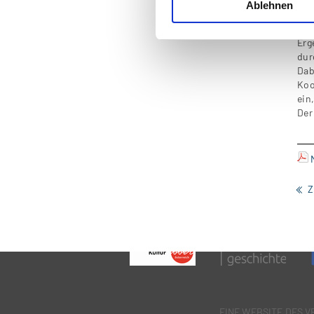
Ablehnen
Ers
eng
Erg
dur
Dab
Koo
ein
Der
Z
EINE WEBSITE DES 