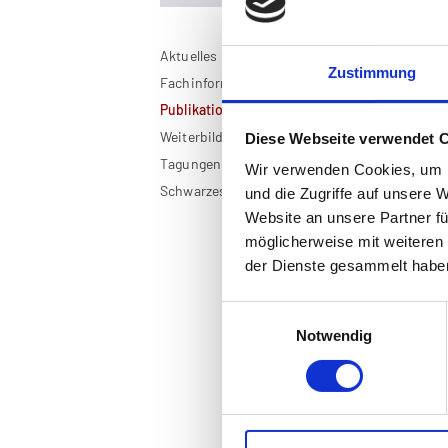
Aktuelles
Ma
Zustimmung
Fachinformationen
Publikationen
Man
Weiterbildung
Diese Webseite verwendet 
Tagungen
Ein
Wir verwenden Cookies, um I
sic
Schwarzes Brett
und die Zugriffe auf unsere 
Die
Website an unsere Partner fü
Wis
möglicherweise mit weiteren
von
der Dienste gesammelt habe
Einwilligungsauswahl
Notwendig