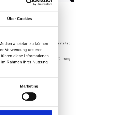
Über Cookies
seen und Universitäten
en Blick zwar selbstverständlich, gestaltet
 Medien anbieten zu können
ich zu sein.
hrer Verwendung unserer
her unter dem Dach des
 führen diese Informationen
len, um bei der Anbahnung und Durchführung
ie im Rahmen Ihrer Nutzung
ten.
Marketing