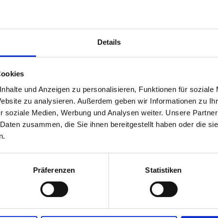
seumsinfoblatt Nr. 03/2018
Details
 dem Inhalt
Cookies
Oberösterreichische Landesausstellung 2018
nhalte und Anzeigen zu personalisieren, Funktionen für soziale
Die Rückkehr der Legion
Website zu analysieren. Außerdem geben wir Informationen zu I
Schlögen und Oberranna
r soziale Medien, Werbung und Analysen weiter. Unsere Partner
Außenstellen der Oberösterreichischen Landesausstellung
 Daten zusammen, die Sie ihnen bereitgestellt haben oder die s
Neugestaltung des Franz-Xaver-Gruber-Gedächtnishauses
n.
Hofrätin Dr.in Prof.in Katharina Dobler
Wir feiern ihren 100. Geburtstag und ehren ihr Leben und Wirken
Tagungen & Veranstaltungen im Herbst 2018
Präferenzen
Statistiken
Ein kleines Dorf in schwerer Zeit
Ein Beitrag zum Gedenkjahr 2018
Das Biologiezentrum wird 25
Aktionswoche INTERNATIONALER MUSEUMSTAG IN OÖ.