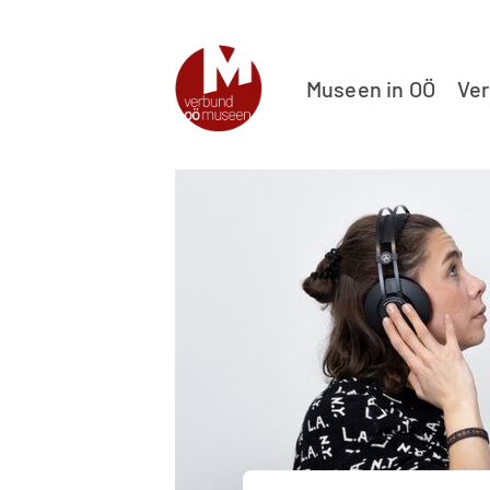
Museen in OÖ
Ve