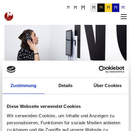
M
M
M
M
M
M
M
M
Museumsinfoblatt Nr. 01/02/2018
Zustimmung
Details
Über Cookies
Aus dem Inhalt
Diese Webseite verwendet Cookies
Neue Dauerausstellung im Museum Arbeitswelt
Wir verwenden Cookies, um Inhalte und Anzeigen zu
Arbeit ist unsichtbar
personalisieren, Funktionen für soziale Medien anbieten
Tagungen & Veranstaltungen 2018
zu können und die Zugriffe auf unsere Website zu
Eröffnung der Herrinnenhalle von Mitterkirchen