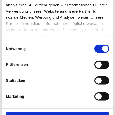
analysieren. Außerdem geben wir Informationen zu Ihrer
Luxus im Alltag - Ziviles Leben im römischen Wels
Verwendung unserer Website an unsere Partner für
Römermuseum Altheim neu
soziale Medien, Werbung und Analysen weiter. Unsere
Ausstellungen in Oberösterreich zum Gedenkjahr 2018
Partner führen diese Informationen möglicherweise mit
Zeitensprünge. Jugend Einst & Jetzt.
weiteren Daten zusammen, die Sie ihnen bereitgestellt
100 Jahre Oberösterreich
haben oder die sie im Rahmen Ihrer Nutzung der Dienste
Die Eisenbahngeschichte der 8er Jahre von 1818 bis 2018
gesammelt haben.
ooe2018.at - Gedenkjahr 2018
Einwilligungsauswahl
Notwendig
Ein oberösterreichweiter Veranstaltungskalender
Relaunch der Website des Verbundes Oberösterreichischer
Museen
Präferenzen
Karte Museen und Sammlungen in Oberösterreich auf einen
Blick
Rettung und Neu-Präsentation des OÖ. Pramtal
Statistiken
Radiomuseums
im Museum in der Schule
Marketing
Aktionswoche INTERNATIONALER MUSEUMSTAG IN OÖ.
Neue Online-Rubrik: Museum persönlich
Datenschutz - Alles neu macht der Mai!