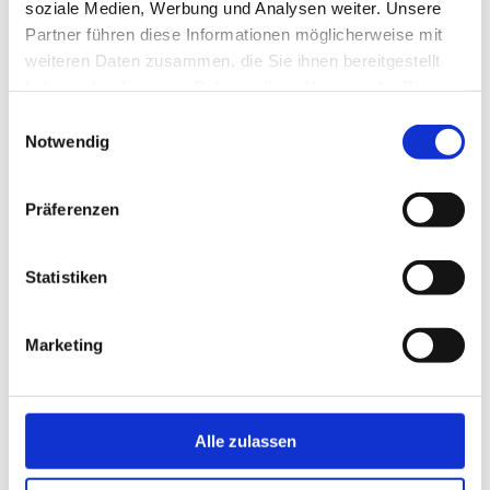
soziale Medien, Werbung und Analysen weiter. Unsere
forum oö geschichte: Neue Recherchemöglichkeiten
Partner führen diese Informationen möglicherweise mit
Wozu Museumsstatistik? Statistische Gesamterhebung 2010
weiteren Daten zusammen, die Sie ihnen bereitgestellt
Datenaktualisierung 2010
haben oder die sie im Rahmen Ihrer Nutzung der Dienste
Erinnerungen an Hans Schatzdorfer (1897-1969) zum 40.
gesammelt haben.
Einwilligungsauswahl
Todestag
Notwendig
Zur Geschichte des Sammelns: Teil 3
Gesellschaft für Archäologie in Oberösterreich
Neueste archäologische Ausgrabungen in Wels
Präferenzen
Terminvorschau 2010
Naturmuseum Salzkammergut - Treffpunkt Natur
Statistiken
50 Jahre Heimat- und Kulturverein Vorchdorf
Museum Mechanische Klangfabrik
Weihnachtsausstellung "Krippen aus der Sammlung Fuchs"
Marketing
35
Museumsinfoblatt Nr. 04/2009
(2,6 MB)
Alle zulassen
Zurück zur Übersicht