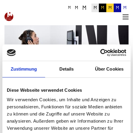
M
M
M
M
M
M
M
M
Zustimmung
Details
Über Cookies
Museumsinfoblatt Nr. 04/2009
Diese Webseite verwendet Cookies
Wir verwenden Cookies, um Inhalte und Anzeigen zu
Aus dem Inhalt
personalisieren, Funktionen für soziale Medien anbieten
Das war der Museumstag 2009
zu können und die Zugriffe auf unsere Website zu
Verleihung des Österreichischen Museumsgütesiegels
analysieren. Außerdem geben wir Informationen zu Ihrer
Zertifikatsverleihung Museumskustode/-in
Verwendung unserer Website an unsere Partner für
Neuwahl des Vorstands