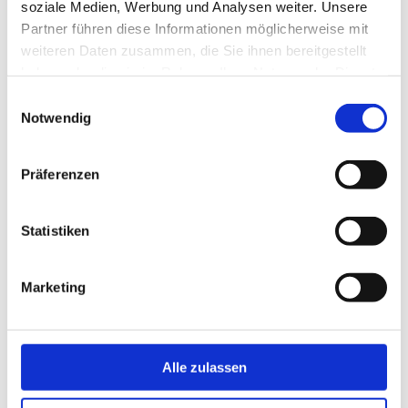
soziale Medien, Werbung und Analysen weiter. Unsere
Handbuch
Partner führen diese Informationen möglicherweise mit
Musikalische Schätze aus dem Museum Hallstatt
weiteren Daten zusammen, die Sie ihnen bereitgestellt
Zur Geschichte des Sammelns: Teil 4
haben oder die sie im Rahmen Ihrer Nutzung der Dienste
Freilichtmuseum Mondseer Rauchhaus: Oberösterreichs
gesammelt haben.
Einwilligungsauswahl
ältestes Freilichtmuseum wird 50
Notwendig
Evangelisches Museum Oberösterreich: Sonderausstellung
"Fröhliche Auferstehung"
Museumsstraßen-Vernetzung: Pramtal − Rottal
Präferenzen
Forum Hall − Jahresbericht 2009
Termine im Museumsjahr 2010
Statistiken
Guidoguide − Ein revolutionärer Multimediaguide
Museum Sigharting 900 − Ein Heimatmuseum positioniert
sich neu
Marketing
Zukunftsklausuren am Freilichtmuseum Brunnbauerhof
Museumsinfoblatt 01 2010
(7,7 MB)
Alle zulassen
Zurück zur Übersicht