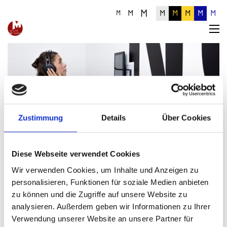
M
M
M
M
M
M
M
M
Zustimmung
Details
Über Cookies
Museumsinfoblatt Nr. 01/2010
Diese Webseite verwendet Cookies
Wir verwenden Cookies, um Inhalte und Anzeigen zu
Aus dem Inhalt
personalisieren, Funktionen für soziale Medien anbieten
(Heimat)Museen neu denken
zu können und die Zugriffe auf unsere Website zu
Jahresbericht Verbund Oö. Museen
analysieren. Außerdem geben wir Informationen zu Ihrer
Neuigkeiten aus dem forum oö geschichte
Verwendung unserer Website an unsere Partner für
Freiwillige und Ehrenamtliche in Museen − Ein Europäisches